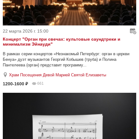
22 марта 2026 г. 15:00
Концерт "Орган при свечах: культовые саундтреки и
минимализм Эйнауди"
В рамках серии концертов «Незнакомый Петербург: орган в церкви
Бенуа» дуэт музыкантов Георгий Кобышев (труба) и Полина
Пантелеева (орган) представит программу...
Храм Посещения Девой Марией Святой Елизаветы
1200-1600 ₽
661