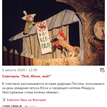
9 августа 2026 г. 12:00
Спектакль "Пой, Юсси, пой!"
В спектакле рассказывается история дядюшки Петсона, получившего
на день рождения петуха Юсси и говорящего котёнка Финдуса.
Неосторожные слова котёнка обижают...
Karlsson Haus на Фонтанке
1300-1800 ₽
3 911