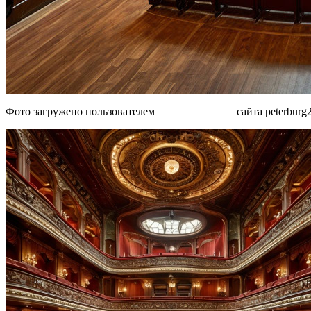
Фото загружено пользователем
MTk5N TY4OQ
сайта peterburg2