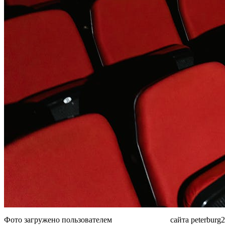
Фото загружено пользователем
MjAxM zcwMw
сайта peterburg2