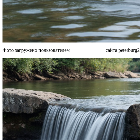
Фото загружено пользователем
MjAxN TY2NA
сайта peterburg2