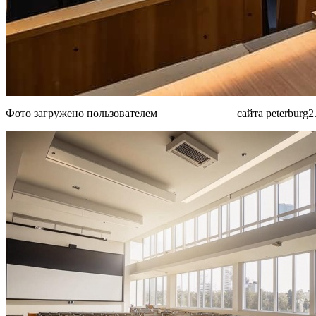
Фото загружено пользователем
MjAyM jY3Mw
сайта peterburg2