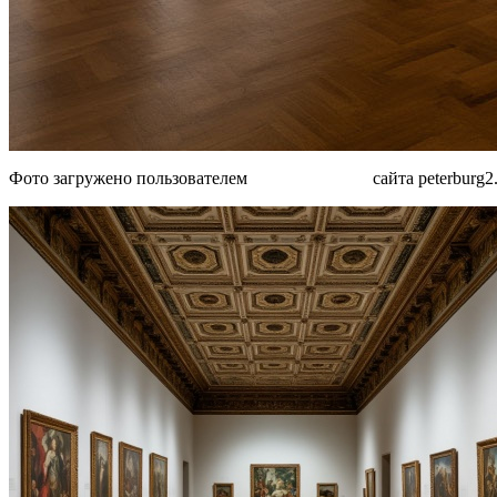
Фото загружено пользователем
MjAyN Dk1OQ
сайта peterburg2