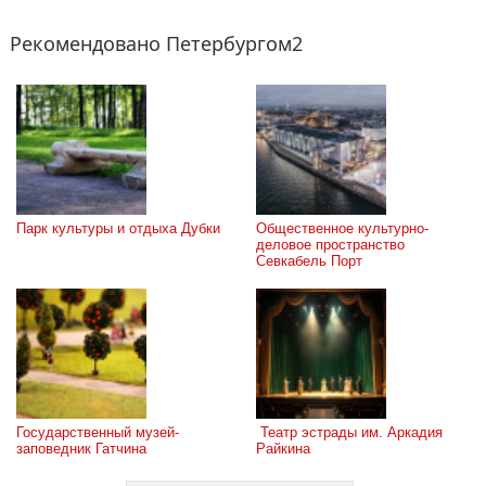
Рекомендовано Петербургом2
Парк культуры и отдыха Дубки
Общественное культурно-
деловое пространство 
Севкабель Порт
Государственный музей-
 Театр эстрады им. Аркадия 
заповедник Гатчина
Райкина