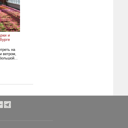
рки и
бурге
отреть на
м ветром,
большой...