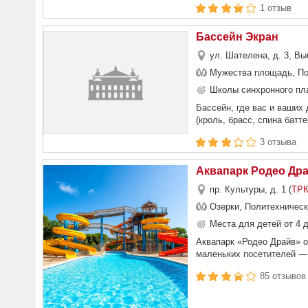
1 отзыв
Бассейн Экран
ул. Шателена, д. 3, Вы
Мужества площадь, По
Школы синхронного пл
Бассейн, где вас и ваших
(кроль, брасс, спина батт
3 отзыва
Аквапарк Родео Др
пр. Культуры, д. 1 (
ТРК
Озерки, Политехническ
Места для детей от 4 д
Аквапарк «Родео Драйв» о
маленьких посетителей — 
85 отзывов