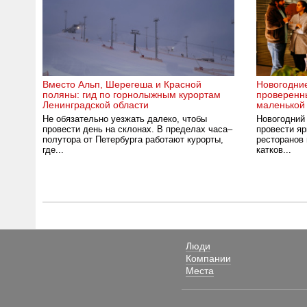
Вместо Альп, Шерегеша и Красной
Новогодние
поляны: гид по горнолыжным курортам
проверенн
Ленинградской области
маленькой
Не обязательно уезжать далеко, чтобы
Новогодний
провести день на склонах. В пределах часа–
провести яр
полутора от Петербурга работают курорты,
ресторанов
где...
катков...
Люди
Компании
Места