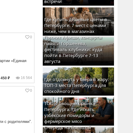
встречи
Где купить дешевые цветы в
Петербурге: 7 мест с ценами
ниже, чем в магазинах
Пикник Афиши, концерты
0
памяти Горшенева,
фестиваль клубники: куда
пойти в Петербурге 7-13
августа
партии «Единая
16 564
450 ₽
Где отдохнуть у озера в жару:
ТОП-3 места Петербурга для
спокойного дня
0
ТОП-4 овощных рынка
Петербурга: где искать
узбекские помидоры и
фермерское мясо
ти с родителями".
Очередь на Большой