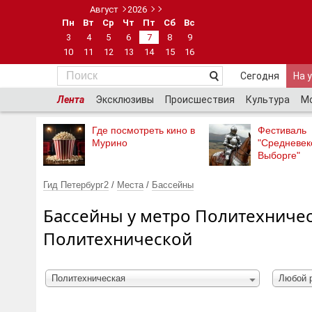
Август
2026
Пн
Вт
Ср
Чт
Пт
Сб
Вс
3
4
5
6
7
8
9
10
11
12
13
14
15
16
Сегодня
На 
Лента
Эксклюзивы
Происшествия
Культура
М
Где посмотреть кино в
Фестиваль
Мурино
"Средневек
Выборге"
Гид Петербург2
/
Места
/
Бассейны
Бассейны у метро Политехничес
Политехнической
Политехническая
Любой 