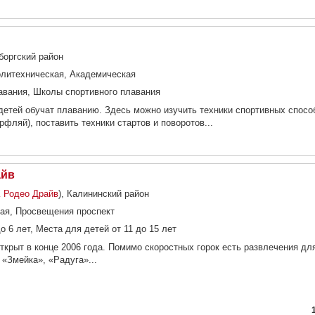
боргский район
литехническая, Академическая
авания, Школы спортивного плавания
 детей обучат плаванию. Здесь можно изучить техники спортивных спосо
ерфляй), поставить техники стартов и поворотов...
айв
 Родео Драйв
), Калининский район
ая, Просвещения проспект
о 6 лет, Места для детей от 11 до 15 лет
ткрыт в конце 2006 года. Помимо скоростных горок есть развлечения дл
«Змейка», «Радуга»...