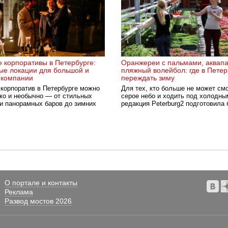
 корпоративы в Петербурге:
Оранжереи с пальмами, аквапа
ые локации для большой и
пляжный волейбол: где в Петер
 компании
переждать зиму
 корпоратив в Петербурге можно
Для тех, кто больше не может см
ко и необычно — от стильных
серое небо и ходить под холодны
 и панорамных баров до зимних
редакция Peterburg2 подготовила 
О портале и контакты
Реклама
Развод мостов 2026