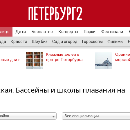
улице
Дети
Бесплатно
Концерты
Парки
Фестивали
ода
Красота
Шоу биз
Сад и огород
Гороскопы
Фильмы
Книжные аллеи в
Орание
овые дни в
центре Петербурга
морско
кая. Бассейны и школы плавания на
район
Все специализации