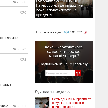
Конюшенной? 6 мест в
20 666
Петербурге, где пышки не
хуже, а ждать почти не
0
придется
Прогноз погоды
19°..22°
бов плавания
Хочешь получать все
35 572
самое интересное
каждый четверг?
2
Подпишись на нашу рассылку
я самых
Лучшее за неделю
Семь денежных правил от
бабушки: как простые
60 081
1500 ₽
привычки меняют