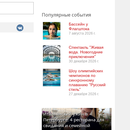
Популярные события
Бассейн у
Флагштока
7 августа 2026 г.
Спектакль "Живая
вода. Новогодние
приключения"
30 декабря 2026 г.
Шоу олимпийских
чемпионов по
синхронному
плаванию "Русский
стиль"
27 декабря 2026 г.
Итальянский ужин в
Петербурге: 4 ресторана для
свидания и семейной