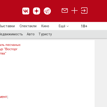
18+
Выставки
Спектакли
Кино
Ещё
18+
Недвижимость
Авто
Туристу
аль песчаных
ур "Восторг
тва"
мент
;