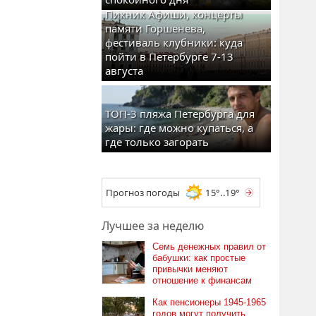
Пикник Афиши, концерты
памяти Горшенева,
фестиваль клубники: куда
пойти в Петербурге 7-13
августа
ТОП-3 пляжа Петербурга для
жары: где можно купаться, а
где только загорать
Прогноз погоды
15°..19°
Лучшее за неделю
Семь денежных правил от
бабушки: как простые
привычки меняют
отношение к финансам
Как пенсионеры 1945-1965
годов могут получить