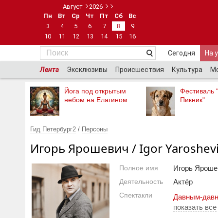
Август
2026
Пн
Вт
Ср
Чт
Пт
Сб
Вс
3
4
5
6
7
8
9
10
11
12
13
14
15
16
Сегодня
На 
Лента
Эксклюзивы
Происшествия
Культура
М
Йога под открытым
Фестиваль 
небом на Елагином
Пикник"
Гид Петербург2
/
Персоны
Игорь Ярошевич / Igor Yaroshev
Полное имя
Игорь Яроше
Деятельность
Актёр
Спектакли
Давным-дав
показать все