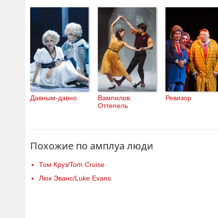
Давным-давно
Вампилов.
Ревизор
Оттепель
Похожие по амплуа люди
Том Круз/Tom Cruise
Люк Эванс/Luke Evans