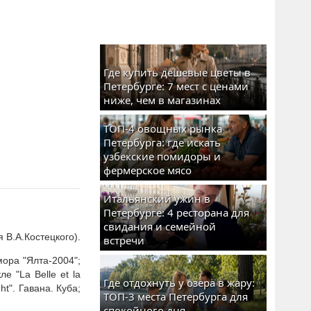
Где купить дешевые цветы в
Петербурге: 7 мест с ценами
ниже, чем в магазинах
ТОП-4 овощных рынка
Петербурга: где искать
узбекские помидоры и
фермерское мясо
Итальянский ужин в
Петербурге: 4 ресторана для
свидания и семейной
 В.А.Костецкого).
встречи
ора "Ялта-2004";
е "La Belle et la
Где отдохнуть у озера в жару:
ht". Гавана. Куба;
ТОП-3 места Петербурга для
спокойного дня