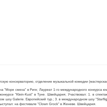
ргскую консерваторию, отделение музыкальной комедии (мастерская
а "Море смеха" в Риге; Лауреат 1-го международного конкурса юм
курсе "Klein-Kust" в Туне. Швейцария; Участвовал: 1. в спектакл
ом шоу Galerie. Европейский тур.; 3. в международном шоу "Starflig
Выступал: на фестивале "Clown Grock" в Женеве. Швейцария.