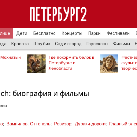
улице
Дети
Бесплатно
Концерты
Парки
Фестивали
ода
Красота
Шоу биз
Сад и огород
Гороскопы
Фильмы
"Мохнатый
Где покормить белок в
Фестив
Петербурге и
скульпт
Ленобласти
творчес
ich: биография и фильмы
вич
но
;
Вампилов. Оттепель
;
Ревизор
;
Дураки-дороги
;
Главный эле