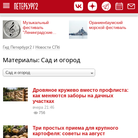
Музыкальный
Ораниенбаумский
фестиваль
морской фестиваль
"Ленинградские
мосты"
Гид Петербург2
/
Новости СПб
Материалы: Сад и огород
Сад и огород
Дровяное кружево вместо профлиста:
как меняются заборы на дачных
участках
вчера 21:46
756
Три простых приема для крупного
картофеля: советы на август