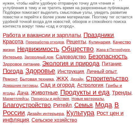
нужен, чтобы найти удобную отправную точку для чтения и
углубления в тему и не тратить время на разрозненные публикации.
Подборки помогают выделить смысловые узлы, увидеть развитие
повестки и перейти к более узким материалам. Поэтому тег остается
удобной точкой входа для новостей, обзоров и спокойного поиска
контекста вокруг темы «сад и огород».
Праздники
Работа и вакансии и зарплаты
,
,
Красота
Рецепты
Кулинария
Качество
,
,
,
,
Переработка отходов
Общество
Недвижимость
жизни
,
,
,
,
Жара в Петербурге
Безопасность
Садоводство
Интерьер
,
,
,
,
Загородный дом
Экология и природа
Питание
Здоровое питание
,
,
,
Здоровье
Погода
Инструкция
Личный опыт
,
,
,
,
Строительство
ЖКХ
Ремонт
Бытовая техника
,
,
,
,
,
Дизайн
Сад и огород
Астрология
Грибы и
,
,
,
Домашние питомцы
Продукты и еда
Животные
Тренды
Дача
ягоды
,
,
,
,
,
,
,
,
Маркетплейсы
Процессы и действия
Новые материалы
Мода
В
Благоустройство
Семья
Ритейл
,
,
,
,
России
Культура
Рост цен и
Дизайн интерьера
,
,
,
инфляция
Сельское хозяйство
,