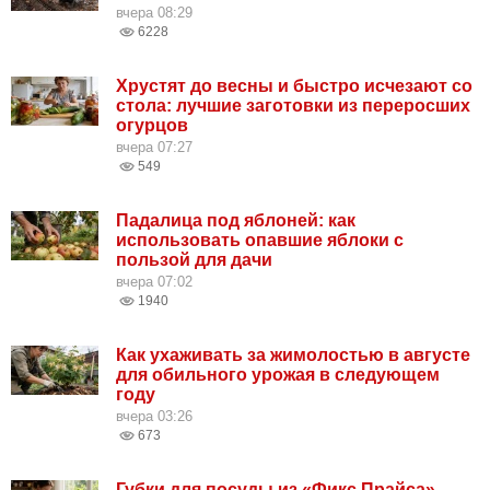
вчера 08:29
6228
Хрустят до весны и быстро исчезают со
стола: лучшие заготовки из переросших
огурцов
вчера 07:27
549
Падалица под яблоней: как
использовать опавшие яблоки с
пользой для дачи
вчера 07:02
1940
Как ухаживать за жимолостью в августе
для обильного урожая в следующем
году
вчера 03:26
673
Губки для посуды из «Фикс Прайса»