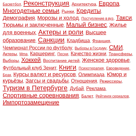
Реконструкция
Европа
Архитектура
,
,
,
,
Баскетбол
Многодетные семьи
Кредиты
Рынки
,
,
,
Такси
Демография
Морозы и холод
,
,
,
,
Поступление в вуз
Малый бизнес
Тюрьмы и заключенные
Жилье
,
,
Актеры и роли
для военных
Высшее
,
,
Санкции
образование
Кладбища
Франция
,
,
,
,
СМИ
Чемпионат России по футболу
,
,
,
Выборы в Госдуму
Каршеринг
Качество жизни
Актеры
Трансферы
,
,
,
,
,
,
Mma
Песни
Хоккей
Женское здоровье
Выборы
Воспитание детей
,
,
,
,
Книги
Футбольный клуб Зенит
,
,
,
,
Психотерапия
Евровидение
Курсы валют и ресурсов
Юмор и
Олимпиада
,
,
,
Брак
курьёзы
Загсы и свадьбы
Отношения
Режиссеры
,
,
,
,
Туризм в Петербурге
Дубай
Реклама
,
,
,
Спортивные соревнования
Балет
,
,
,
Рейтинги сериалов
Импортозамещение