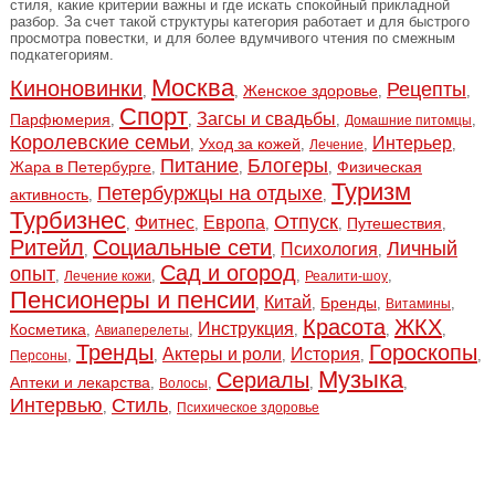
стиля, какие критерии важны и где искать спокойный прикладной
разбор. За счет такой структуры категория работает и для быстрого
просмотра повестки, и для более вдумчивого чтения по смежным
подкатегориям.
Москва
Киноновинки
Рецепты
Женское здоровье
,
,
,
,
Спорт
Загсы и свадьбы
Парфюмерия
,
,
,
,
Домашние питомцы
Королевские семьи
Интерьер
Уход за кожей
,
,
,
,
Лечение
Питание
Блогеры
Жара в Петербурге
Физическая
,
,
,
Туризм
Петербуржцы на отдыхе
активность
,
,
Турбизнес
Отпуск
Фитнес
Европа
Путешествия
,
,
,
,
,
Ритейл
Социальные сети
Личный
Психология
,
,
,
Сад и огород
опыт
,
,
,
,
Лечение кожи
Реалити-шоу
Пенсионеры и пенсии
Китай
Бренды
,
,
,
,
Витамины
Красота
ЖКХ
Инструкция
Косметика
,
,
,
,
,
Авиаперелеты
Тренды
Гороскопы
Актеры и роли
История
,
,
,
,
,
Персоны
Музыка
Сериалы
Аптеки и лекарства
,
,
,
,
Волосы
Интервью
Стиль
,
,
Психическое здоровье