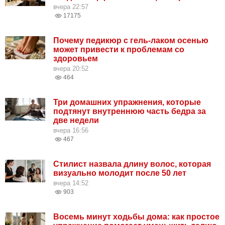
вчера 22:57
17175
Почему педикюр с гель-лаком осенью
может привести к проблемам со
здоровьем
вчера 20:52
464
Три домашних упражнения, которые
подтянут внутреннюю часть бедра за
две недели
вчера 16:56
467
Стилист назвала длину волос, которая
визуально молодит после 50 лет
вчера 14:52
903
Восемь минут ходьбы дома: как простое