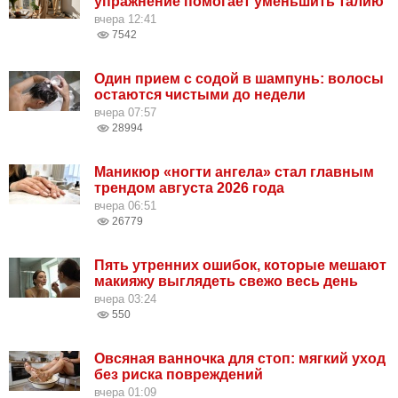
упражнение помогает уменьшить талию
вчера 12:41
7542
Один прием с содой в шампунь: волосы
остаются чистыми до недели
вчера 07:57
28994
Маникюр «ногти ангела» стал главным
трендом августа 2026 года
вчера 06:51
26779
Пять утренних ошибок, которые мешают
макияжу выглядеть свежо весь день
вчера 03:24
550
Овсяная ванночка для стоп: мягкий уход
без риска повреждений
вчера 01:09