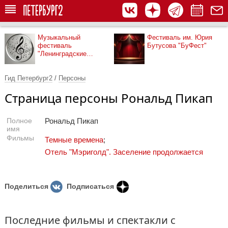
Музыкальный
Фестиваль им. Юрия
фестиваль
Бутусова "БуФест"
"Ленинградские
мосты"
Гид Петербург2
/
Персоны
Страница персоны Рональд Пикап
Полное
Рональд Пикап
имя
Фильмы
Темные времена
;
Отель "Мэриголд". Заселение продолжается
Поделиться
Подписаться
Последние фильмы и спектакли с