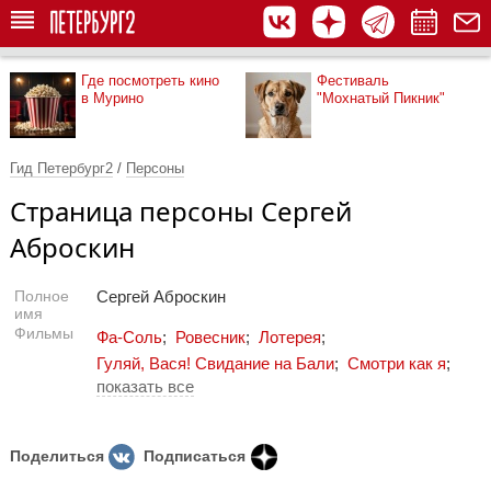
Где посмотреть кино
Фестиваль
в Мурино
"Мохнатый Пикник"
Гид Петербург2
/
Персоны
Страница персоны Сергей
Аброскин
Полное
Сергей Аброскин
имя
Фильмы
Фа-Соль
;
Ровесник
;
Лотерея
;
Гуляй, Вася! Свидание на Бали
;
Смотри как я
;
показать все
Поделиться
Подписаться