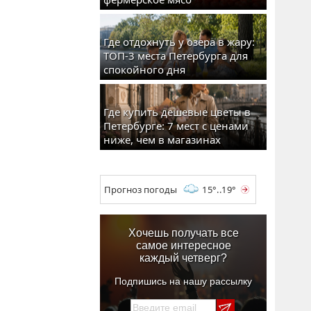
Где отдохнуть у озера в жару:
ТОП-3 места Петербурга для
спокойного дня
Где купить дешевые цветы в
Петербурге: 7 мест с ценами
ниже, чем в магазинах
Прогноз погоды
15°..19°
Хочешь получать все
самое интересное
каждый четверг?
Подпишись на нашу рассылку