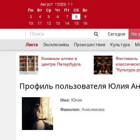
Август
2026
Пн
Вт
Ср
Чт
Пт
Сб
Вс
3
4
5
6
7
8
9
10
11
12
13
14
15
16
Сегодня
На 
Лента
Эксклюзивы
Происшествия
Культура
М
Книжные аллеи в
Фестиваль
центре Петербурга
классическ
"Культура р
Профиль пользователя Юлия А
Имя:
Юлия
Фамилия:
Анисимкова