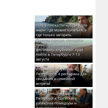
ТОП-3 пляжа Петербурга для
жары: где можно купаться, а
где только загорать
Пикник Афиши, концерты
памяти Горшенева,
фестиваль клубники: куда
пойти в Петербурге 7-13
августа
Итальянский ужин в
Петербурге: 4 ресторана для
свидания и семейной
встречи
ТОП-4 овощных рынка
Петербурга: где искать
узбекские помидоры и
фермерское мясо