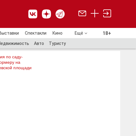
18+
Выставки
Спектакли
Кино
Ещё
18+
Недвижимость
Авто
Туристу
ия по саду-
ормеру на
евской площади