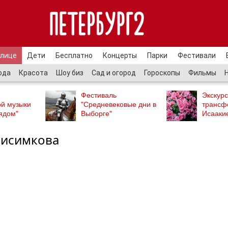
улице
Дети
Бесплатно
Концерты
Парки
Фестивали
ода
Красота
Шоу биз
Сад и огород
Гороскопы
Фильмы
Фестиваль
Экскурс
ой музыки
"Средневековые дни в
трансф
ядом"
Выборге"
Исааки
нисимкова