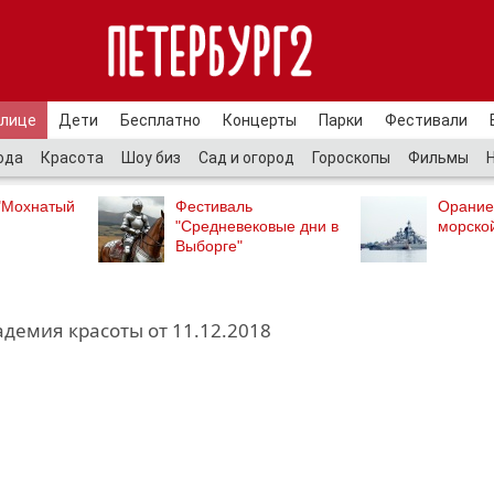
улице
Дети
Бесплатно
Концерты
Парки
Фестивали
ода
Красота
Шоу биз
Сад и огород
Гороскопы
Фильмы
"Мохнатый
Фестиваль
Орание
"Средневековые дни в
морско
Выборге"
демия красоты от 11.12.2018