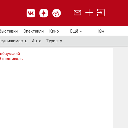
18+
Выставки
Спектакли
Кино
Ещё
18+
Недвижимость
Авто
Туристу
нбаумский
й фестиваль