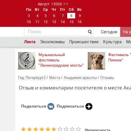
Август
2026
Пн
Вт
Ср
Чт
Пт
Сб
Вс
3
4
5
6
7
8
9
10
11
12
13
14
15
16
Сегодня
На 
Лента
Эксклюзивы
Происшествия
Культура
М
Музыкальный
Фестиваль 
фестиваль
Пикник"
"Ленинградские мосты"
Гид Петербург2
/
Места
/
Академия красоты
/
Отзывы
Отзыв и комментарии посетителя о месте Ака
Поделиться
Подписаться
Интересность