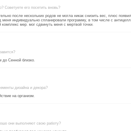
о? Советуете его посетить вновь?
тельно после нескольких родов не могла никак снизить вес, плюс появи
од меня индивидуально спланировали программу, в том числе с антице
 комплекс мер. мог сдвинуть меня с мертвой точки.
равится?
м до Сенной близко.
лементы дизайна и декора?
ствие на организм.
рошо они выполняют свою работу?