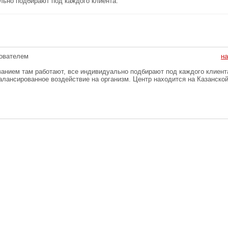
льно подбирают под каждого клиента.
ователем
на
анием там работают, все индивидуально подбирают под каждого клиен
алансированное воздействие на организм. Центр находится на Казанской