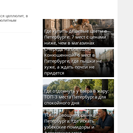
лся целлюлит, в
ллюлитным
Где купить дешевые цветы в
Петербурге: 7 мест с ценами
ниже, чем в магазинах
Очередь на Большой
Конюшенной? 6 мест в
Петербурге, где пышки не
хуже, а ждать почти не
придется
Где отдохнуть у озера в жару:
ТОП-3 места Петербурга для
спокойного дня
ТОП-4 овощных рынка
Петербурга: где искать
узбекские помидоры и
фермерское мясо