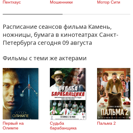
Пентхаус
Мошенники
Мотор Сити
Расписание сеансов фильма Камень,
ножницы, бумага в кинотеатрах Санкт-
Петербурга
сегодня 09 августа
Фильмы с теми же актерами
Первый на
Судьба
Пальма 2
Олимпе
барабанщика