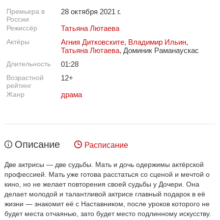
Премьера в
28 октября 2021 г.
России
Режиссёр
Татьяна Лютаева
Актёры
Агния Дитковските
,
Владимир Ильин
,
Татьяна Лютаева
, Доминик Раманаускас
Длительность
01:28
Возрастной
12+
рейтинг
Жанр
драма
Описание
Расписание
Две актрисы — две судьбы. Мать и дочь одержимы актёрской
профессией. Мать уже готова расстаться со сценой и мечтой о
кино, но не желает повторения своей судьбы у Дочери. Она
делает молодой и талантливой актрисе главный подарок в её
жизни — знакомит её с Наставником, после уроков которого не
будет места отчаянью, зато будет место подлинному искусству.