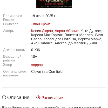
Премьера в
19 июня 2025 г.
России
Режиссёр
Элай Крэйг
Актёры
Кевин Дюран
,
Аарон Абрамс
, Кэти Дуглас,
Карсон МакКормак, Винсент Маллер, Уилл
Сассо, Кассандра Потенза, Верити Маркс,
Айо Соланке, Александр Мартин Дикин
Длительность
01:36
Возрастной
18+
рейтинг
Жанр
хоррор
Оригинальное
Clown in a Cornfield
название
Описание
Расписание
Юная Куинн вместе с отцом перебирается в провинциальный