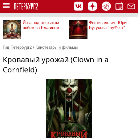
Йога под открытым
Фестиваль им. Юрия
небом на Елагином
Бутусова "БуФест"
Гид Петербург2
/
Кинотеатры и фильмы
Кровавый урожай (Clown in a
Cornfield)