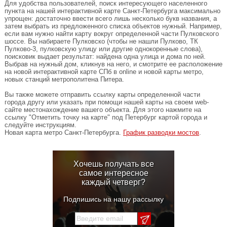
Для удобства пользователей, поиск интересующего населенного
пункта на нашей интерактивной карте Санкт-Петербурга максимально
упрощен: достаточно ввести всего лишь несколько букв названия, а
затем выбрать из предложенного списка объектов нужный. Например,
если вам нужно найти карту вокруг определенной части Пулковского
шоссе. Вы набираете Пулковско (чтобы не нашли Пулково, ТК
Пулково-3, пулковскую улицу или другие однокоренные слова),
поисковик выдает результат: найдена одна улица и дома по ней.
Выбрав на нужный дом, кликнув на него, и смотрите ее расположение
на новой интерактивной карте СПб в online и новой карты метро,
новых станций метрополитена Питера.
Вы также можете отправить ссылку карты определенной части
города другу или указать при помощи нашей карты на своем web-
сайте местонахождение вашего объекта. Для этого нажмите на
ссылку "Отметить точку на карте" под Петербург картой города и
следуйте инструкциям.
Новая карта метро Санкт-Петербурга.
График разводки мостов
.
Хочешь получать все
самое интересное
каждый четверг?
Подпишись на нашу рассылку