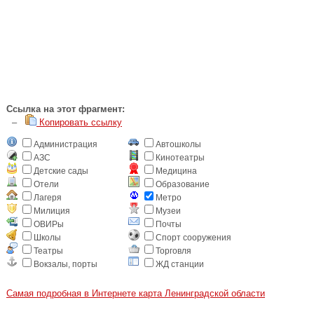
Cсылка на этот фрагмент:
–
Копировать ссылку
Администрация
Автошколы
АЗС
Кинотеатры
Детские сады
Медицина
Отели
Образование
Лагеря
Метро
Милиция
Музеи
ОВИРы
Почты
Школы
Спорт сооружения
Театры
Торговля
Вокзалы, порты
ЖД станции
Самая подробная в Интернете карта Ленинградской области