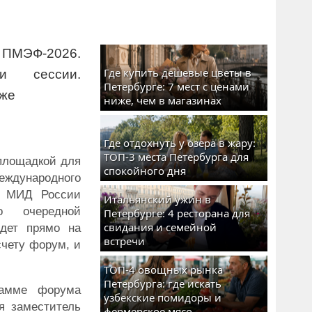
ПМЭФ-2026.
Где купить дешевые цветы в
и сессии.
Петербурге: 7 мест с ценами
зже
ниже, чем в магазинах
Где отдохнуть у озера в жару:
ТОП-3 места Петербурга для
площадкой для
спокойного дня
еждународного
ь МИД России
Итальянский ужин в
о очередной
Петербурге: 4 ресторана для
свидания и семейной
дет прямо на
встречи
счету форум, и
ТОП-4 овощных рынка
Петербурга: где искать
рамме форума
узбекские помидоры и
я заместитель
фермерское мясо