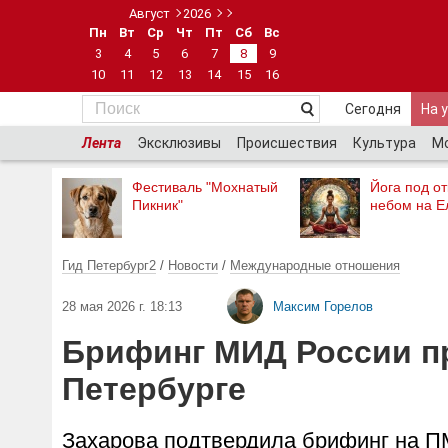
Август
2026
Пн
Вт
Ср
Чт
Пт
Сб
Вс
3
4
5
6
7
8
9
10
11
12
13
14
15
16
Сегодня
На 
Лента
Эксклюзивы
Происшествия
Культура
М
Фестиваль "Мохнатый
Йога под о
Пикник"
небом на Е
Гид Петербург2
/
Новости
/
Международные отношения
28 мая 2026 г. 18:13
Максим Горелов
Брифинг МИД России п
Петербурге
Захарова подтвердила брифинг на П