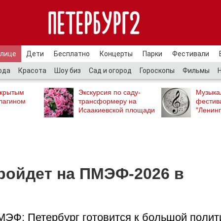
улице
Дети
Бесплатно
Концерты
Парки
Фестивали
ода
Красота
Шоу биз
Сад и огород
Гороскопы
Фильмы
ткрытым
Экскурсия по саду-
Музыка
лагином
трансформеру на
фестив
Исаакиевской площади
"Ленинг
ройдет на ПМЭФ-2026 в
МЭФ: Петербург готовится к большой полит