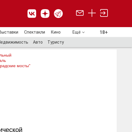
18+
Выставки
Спектакли
Кино
Ещё
18+
Недвижимость
Авто
Туристу
льный
аль
радские мосты"
ической