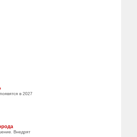
ю
появятся в 2027
орода
шение. Внедрят