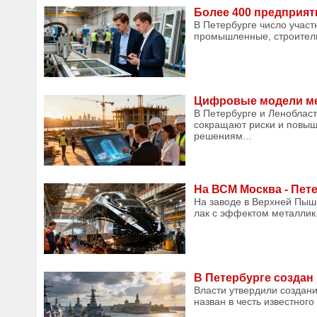
Более 400 предприят
В Петербурге число учас
промышленные, строитель
Цифровые модели ме
В Петербурге и Леноблас
сокращают риски и повыш
решениям...
На ВСМ Москва - Пет
На заводе в Верхней Пыш
лак с эффектом металлик.
В Петербурге создан
Власти утвердили создани
назван в честь известного 