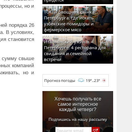
процессы, но и
ТОП-4 овощных рынка
Петербурга: где искать
узбекские помидоры и
ней порядка 26
фермерское мясо
а. В условиях,
ция становится
Итальянский ужин в
Петербурге: 4 ресторана для
свидания и семейной
а сумму свыше
встречи
енных компаний
ыживать, но и
Прогноз погоды
19°..23°
Хочешь получать все
самое интересное
каждый четверг?
Подпишись на нашу рассылку