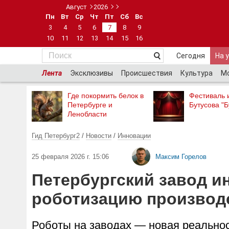
Август
2026
Пн
Вт
Ср
Чт
Пт
Сб
Вс
3
4
5
6
7
8
9
10
11
12
13
14
15
16
Сегодня
На 
Лента
Эксклюзивы
Происшествия
Культура
М
Где покормить белок в
Фестиваль 
Петербурге и
Бутусова "Б
Ленобласти
Гид Петербург2
/
Новости
/
Инновации
25 февраля 2026 г. 15:06
Максим Горелов
Петербургский завод ин
роботизацию производ
Роботы на заводах — новая реальнос