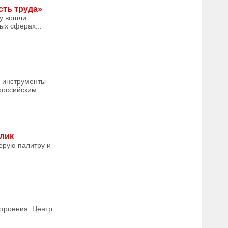
сть труда»
му вошли
ых сферах...
е инструменты
российским
лик
ерую палитру и
строения. Центр