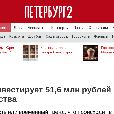
улице
Дети
Бесплатно
Концерты
Парки
Фестивали
ода
Красота
Шоу биз
Сад и огород
Гороскопы
Фильмы
им. Юрия
Книжные аллеи в
Где пос
уФест"
центре Петербурга
Мурино
вестирует 51,6 млн рублей
ства
ть или временный тренд: что происходит в