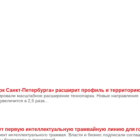
арк Санкт-Петербурга» расширит профиль и территори
ировали масштабное расширение технопарка. Новые направления 
увеличится в 2,5 раза...
ут первую интеллектуальную трамвайную линию для г
оект интеллектуального трамвая. Власти и бизнес подписали согла
ы беспилотных технологий...