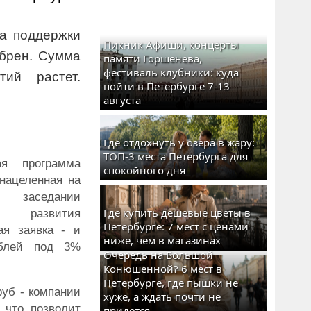
а поддержки
Пикник Афиши, концерты
брен. Сумма
памяти Горшенева,
фестиваль клубники: куда
тий растет.
пойти в Петербурге 7-13
августа
Где отдохнуть у озера в жару:
ТОП-3 места Петербурга для
ая программа
спокойного дня
нацеленная на
 заседании
Где купить дешевые цветы в
а развития
Петербурге: 7 мест с ценами
ая заявка - и
ниже, чем в магазинах
ублей под 3%
Очередь на Большой
Конюшенной? 6 мест в
Петербурге, где пышки не
уб - компании
хуже, а ждать почти не
 что позволит
придется