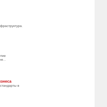
фраструктура.
итие
е...
изнеса
стандарты в