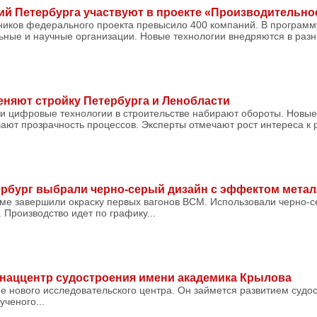
ий Петербурга участвуют в проекте «Производительно
тников федерального проекта превысило 400 компаний. В програм
ные и научные организации. Новые технологии внедряются в разн
няют стройку Петербурга и Ленобласти
ти цифровые технологии в строительстве набирают обороты. Новы
ают прозрачность процессов. Эксперты отмечают рост интереса к 
ербург выбрали черно-серый дизайн с эффектом метал
ме завершили окраску первых вагонов ВСМ. Использовали черно-с
 Производство идет по графику...
 наццентр судостроения имени академика Крылова
е нового исследовательского центра. Он займется развитием судо
ученого...