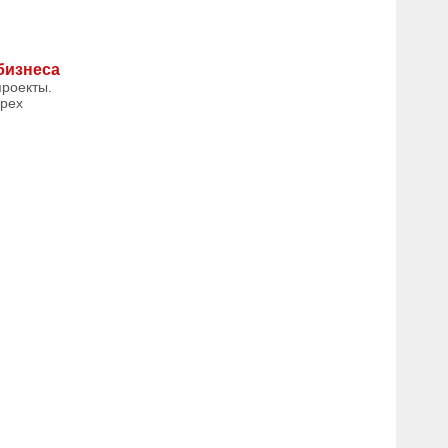
бизнеса
проекты.
ырех