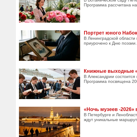
В Ботаническом саду Пете
Программа рассчитана на 
Портрет юного Набок
В Ленинградской области 
приурочено к Дню поэзии.
Книжные выходные «Ч
В Александрии состоится 
Программа посвящена 200
«Ночь музеев -2026»
В Петербурге и Ленобласт
ждут уникальные маршрут