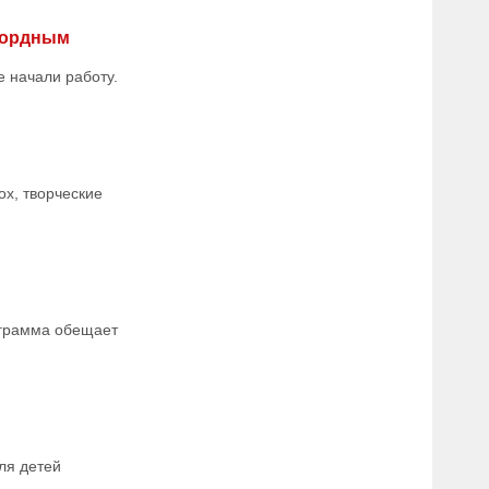
екордным
е начали работу.
ох, творческие
рограмма обещает
ля детей