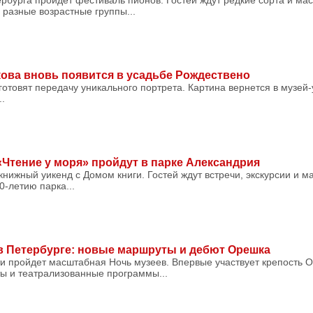
рбурга пройдет фестиваль пионов. Гостей ждут редкие сорта и мас
разные возрастные группы...
ова вновь появится в усадьбе Рождествено
готовят передачу уникального портрета. Картина вернется в музей
..
тение у моря» пройдут в парке Александрия
книжный уикенд с Домом книги. Гостей ждут встречи, экскурсии и м
-летию парка...
 в Петербурге: новые маршруты и дебют Орешка
и пройдет масштабная Ночь музеев. Впервые участвует крепость О
ы и театрализованные программы...