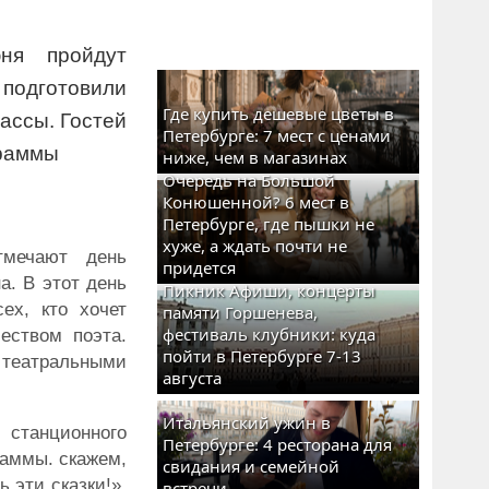
ня пройдут
одготовили
Где купить дешевые цветы в
ассы. Гостей
Петербурге: 7 мест с ценами
граммы
ниже, чем в магазинах
Очередь на Большой
Конюшенной? 6 мест в
Петербурге, где пышки не
хуже, а ждать почти не
тмечают день
придется
а. В этот день
Пикник Афиши, концерты
ех, кто хочет
памяти Горшенева,
фестиваль клубники: куда
еством поэта.
пойти в Петербурге 7-13
 театральными
августа
Итальянский ужин в
 станционного
Петербурге: 4 ресторана для
раммы. скажем,
свидания и семейной
 эти сказки!»,
встречи