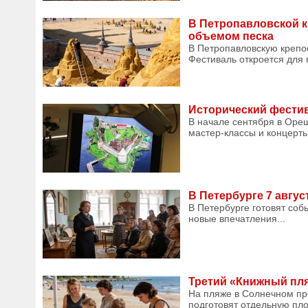
В Петропавловской к
объемом песка
В Петропавловскую крепос
Фестиваль откроется для 
Исторический фестив
В начале сентября в Ореш
мастер-классы и концерты
В Петербурге 7 авгу
В Петербурге готовят соб
новые впечатления...
Третий «Книжный пля
На пляже в Солнечном пр
подготовят отдельную пло