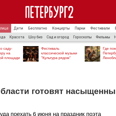
улице
Дети
Бесплатно
Концерты
Парки
Фестивали
ода
Красота
Шоу биз
Сад и огород
Гороскопы
Фильмы
о саду-
Фестиваль
Где пок
еру на
классической музыки
Петербу
ой площади
"Культура рядом"
Ленобл
области готовят насыщенны
уда поехать 6 июня на праздник поэта