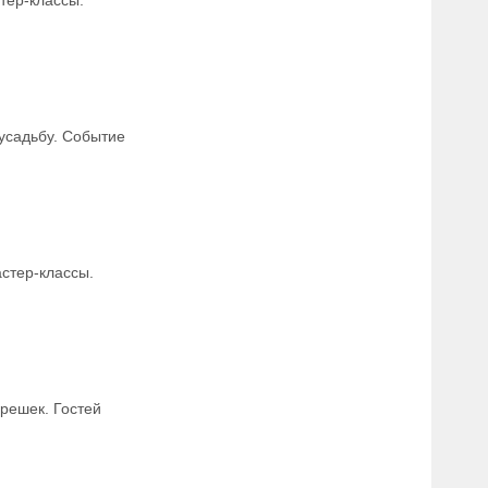
тер-классы.
-усадьбу. Событие
астер-классы.
решек. Гостей