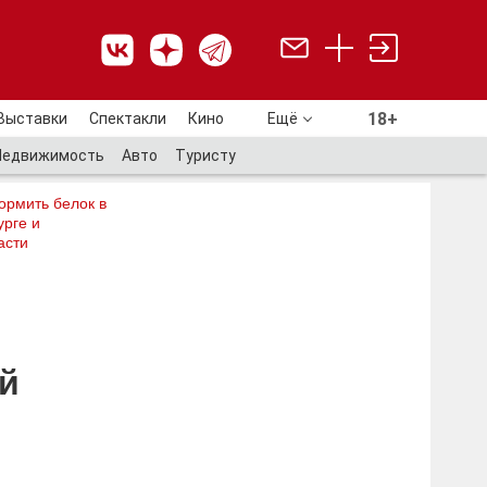
18+
Выставки
Спектакли
Кино
Ещё
18+
Недвижимость
Авто
Туристу
ормить белок в
рге и
асти
й