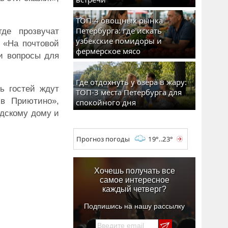
ТОП-4 овощных рынка
Петербурга: где искать
де прозвучат
узбекские помидоры и
 «На почтовой
фермерское мясо
 и вопросы для
Где отдохнуть у озера в жару:
ь гостей ждут
ТОП-3 места Петербурга для
 в Приютино»,
спокойного дня
одскому дому и
Прогноз погоды
19°..23°
Хочешь получать все
самое интересное
каждый четверг?
Подпишись на нашу рассылку