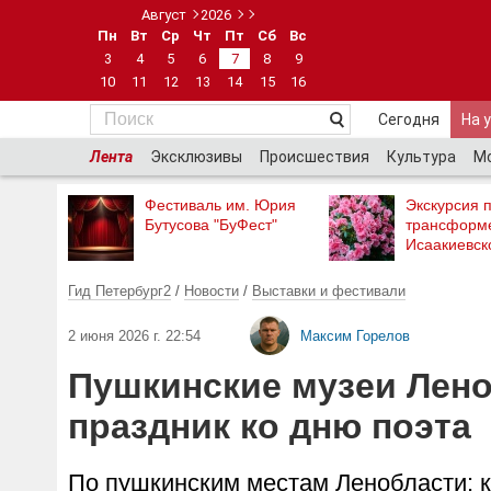
Август
2026
Пн
Вт
Ср
Чт
Пт
Сб
Вс
3
4
5
6
7
8
9
10
11
12
13
14
15
16
Сегодня
На 
Лента
Эксклюзивы
Происшествия
Культура
М
Фестиваль им. Юрия
Экскурсия п
Бутусова "БуФест"
трансформ
Исаакиевск
Гид Петербург2
/
Новости
/
Выставки и фестивали
2 июня 2026 г. 22:54
Максим Горелов
Пушкинские музеи Лен
праздник ко дню поэта
По пушкинским местам Ленобласти: к