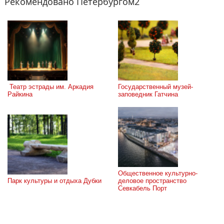
Рекомендовано Петербургом2
 Театр эстрады им. Аркадия 
Государственный музей-
Райкина
заповедник Гатчина
Общественное культурно-
Парк культуры и отдыха Дубки
деловое пространство 
Севкабель Порт