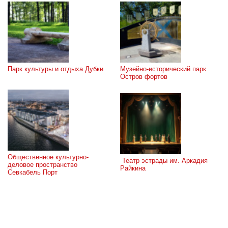
Парк культуры и отдыха Дубки
Музейно-исторический парк 
Остров фортов
Общественное культурно-
 Театр эстрады им. Аркадия 
деловое пространство 
Райкина
Севкабель Порт