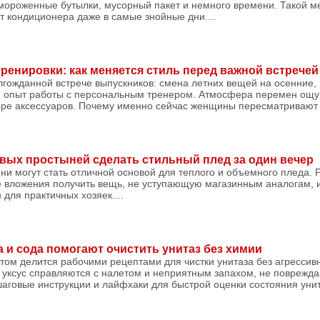
амороженные бутылки, мусорный пакет и немного времени. Такой м
 кондиционера даже в самые знойные дни....
тренировки: как меняется стиль перед важной встречей
олгожданной встрече выпускников: смена летних вещей на осенние,
ый опыт работы с персональным тренером. Атмосфера перемен ощу
оре аксессуаров. Почему именно сейчас женщины пересматривают 
овых простыней сделать стильный плед за один вечер
и могут стать отличной основой для теплого и объемного пледа. 
е вложения получить вещь, не уступающую магазинным аналогам, и
для практичных хозяек....
а и сода помогают очистить унитаз без химии
том делится рабочими рецептами для чистки унитаза без агрессив
 уксус справляются с налетом и неприятным запахом, не поврежда
ошаговые инструкции и лайфхаки для быстрой оценки состояния унита