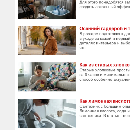
Для этого понадобятся з
создать локальный эффект
Осенний гардероб и 
В разгаре подготовка к д
в уходе за кожей и перв
деталях интерьера и выб
что...
Как из старых хлопк
Старые хлопковые простын
за 6 часов и минимальны
способ особенно актуален 
Как лимонная кислот
Сантехник с большим опы
Лимонная кислота, сода и
сантехники. В статье - п