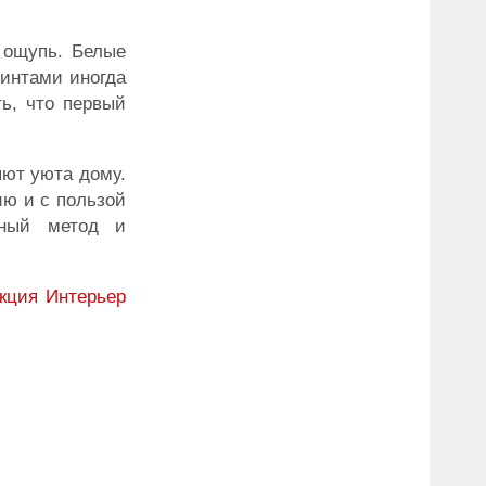
 ощупь. Белые
ринтами иногда
ь, что первый
яют уюта дому.
ию и с пользой
чный метод и
кция
Интерьер