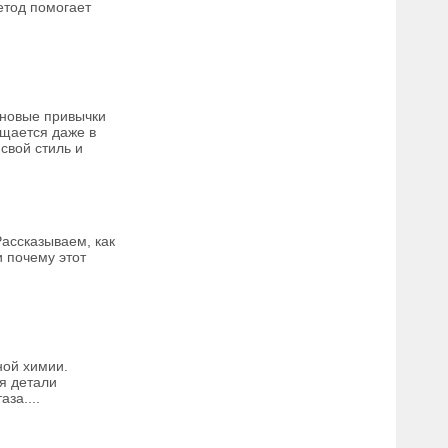
етод помогает
 новые привычки
щается даже в
свой стиль и
Рассказываем, как
 почему этот
ной химии.
я детали
за....