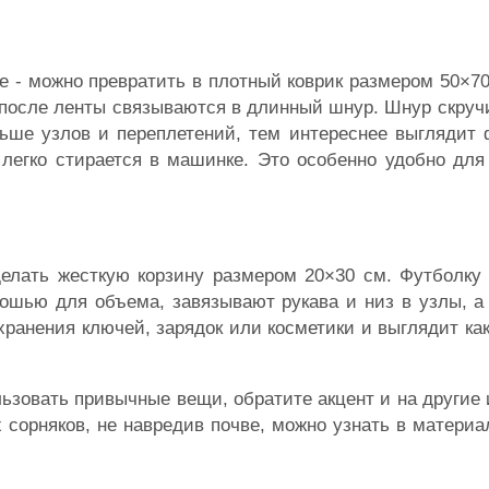
е - можно превратить в плотный коврик размером 50×7
 после ленты связываются в длинный шнур. Шнур скруч
ше узлов и переплетений, тем интереснее выглядит ф
 легко стирается в машинке. Это особенно удобно для
елать жесткую корзину размером 20×30 см. Футболку 
ошью для объема, завязывают рукава и низ в узлы, а
хранения ключей, зарядок или косметики и выглядит ка
ьзовать привычные вещи, обратите акцент и на другие
х сорняков, не навредив почве, можно узнать в матери