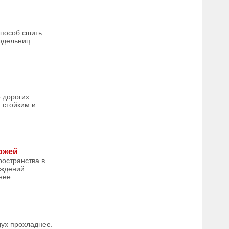
способ сшить
дельниц...
 дорогих
 стойким и
ожей
ространства в
еждений.
ее....
дух прохладнее.