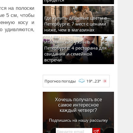
тся на полоски
ые 5 см, чтобы
Где купить дешевые цветы в
ченную косу и
Петербурге: 7 мест с ценами
то удивляются,
ниже, чем в магазинах
Итальянский ужин в
Петербурге: 4 ресторана для
свидания и семейной
встречи
Прогноз погоды
19°..23°
Хочешь получать все
самое интересное
каждый четверг?
Подпишись на нашу рассылку