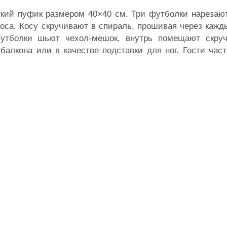
гкий пуфик размером 40×40 см. Три футболки нарезаю
коса. Косу скручивают в спираль, прошивая через кажд
футболки шьют чехол-мешок, внутрь помещают скру
балкона или в качестве подставки для ног. Гости час