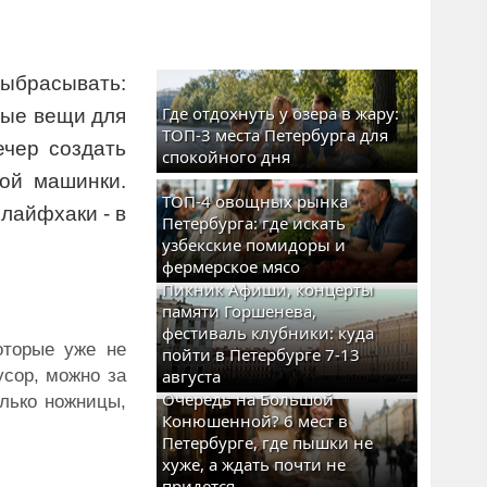
ыбрасывать:
Где отдохнуть у озера в жару:
ные вещи для
ТОП-3 места Петербурга для
ечер создать
спокойного дня
ной машинки.
ТОП-4 овощных рынка
лайфхаки - в
Петербурга: где искать
узбекские помидоры и
фермерское мясо
Пикник Афиши, концерты
памяти Горшенева,
фестиваль клубники: куда
оторые уже не
пойти в Петербурге 7-13
усор, можно за
августа
Очередь на Большой
лько ножницы,
Конюшенной? 6 мест в
Петербурге, где пышки не
хуже, а ждать почти не
придется