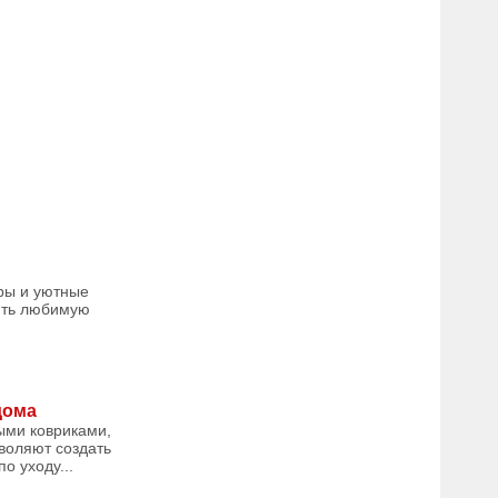
ары и уютные
нить любимую
дома
ыми ковриками,
зволяют создать
о уходу...