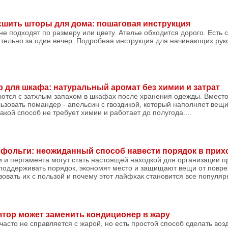
сшить шторы для дома: пошаговая инструкция
не подходят по размеру или цвету. Ателье обходится дорого. Есть 
тельно за один вечер. Подробная инструкция для начинающих руко
р для шкафа: натуральный аромат без химии и затрат
аются с затхлым запахом в шкафах после хранения одежды. Вместо
зовать помандер - апельсин с гвоздикой, который наполняет вещи
кой способ не требует химии и работает до полугода....
 фольги: неожиданный способ навести порядок в прих
 и пергамента могут стать настоящей находкой для организации п
поддерживать порядок, экономят место и защищают вещи от повр
овать их с пользой и почему этот лайфхак становится все популярн
тор может заменить кондиционер в жару
 часто не справляется с жарой, но есть простой способ сделать воз