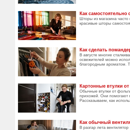
Как самостоятельно 
Шторы из магазина часто 
красивые шторы самостоя
Как сделать поманде
В августе многие сталкив
освежителей можно исполь
благородным ароматом. Та
Картонные втулки от
Обычные втулки от фольги
прихожей. Они помогают 
Рассказываем, как использ
Как обычный вентиля
В разгар лета вентилятор