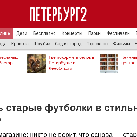
улице
Дети
Бесплатно
Концерты
Парки
Фестивали
ода
Красота
Шоу биз
Сад и огород
Гороскопы
Фильмы
песчаных
Где покормить белок в
Книжны
Восторг
Петербурге и
центре
Ленобласти
ь старые футболки в стиль
р
магазине: никто не верит, что основа — ста