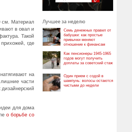
Лучшее за неделю
0 см. Материал
ивают в овал и
Семь денежных правил от
бабушки: как простые
актура. Такой
привычки меняют
 прихожей, где
отношение к финансам
Как пенсионеры 1945-1965
годов могут получить
доплаты за советский стаж
натягивают на
Один прием с содой в
шампунь: волосы остаются
 лишние части
чистыми до недели
к дизайнерский
 идеи для дома
але
о борьбе со