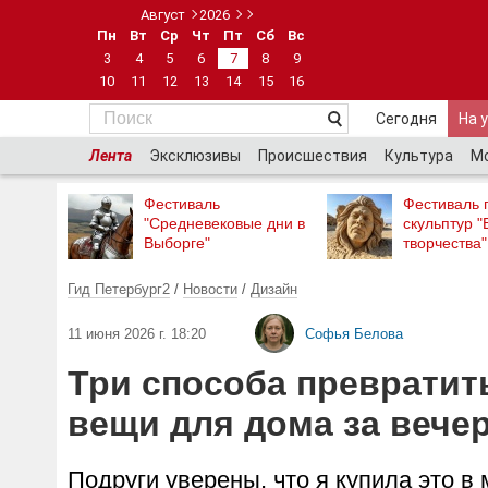
Август
2026
Пн
Вт
Ср
Чт
Пт
Сб
Вс
3
4
5
6
7
8
9
10
11
12
13
14
15
16
Сегодня
На 
Лента
Эксклюзивы
Происшествия
Культура
М
Фестиваль
Фестиваль 
"Средневековые дни в
скульптур "
Выборге"
творчества"
Гид Петербург2
/
Новости
/
Дизайн
11 июня 2026 г. 18:20
Софья Белова
Три способа превратит
вещи для дома за вече
Подруги уверены, что я купила это в 