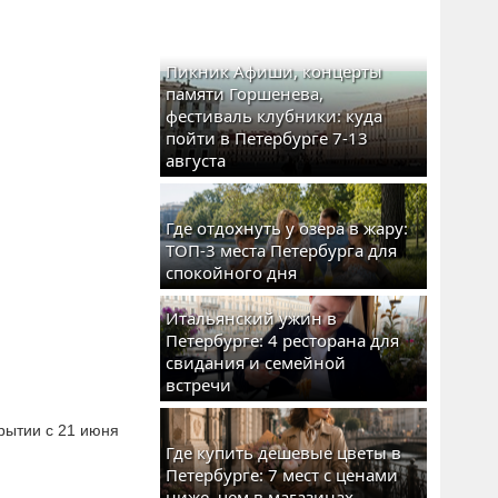
Пикник Афиши, концерты
памяти Горшенева,
фестиваль клубники: куда
пойти в Петербурге 7-13
августа
Где отдохнуть у озера в жару:
ТОП-3 места Петербурга для
спокойного дня
Итальянский ужин в
Петербурге: 4 ресторана для
свидания и семейной
встречи
рытии с 21 июня
Где купить дешевые цветы в
Петербурге: 7 мест с ценами
ниже, чем в магазинах