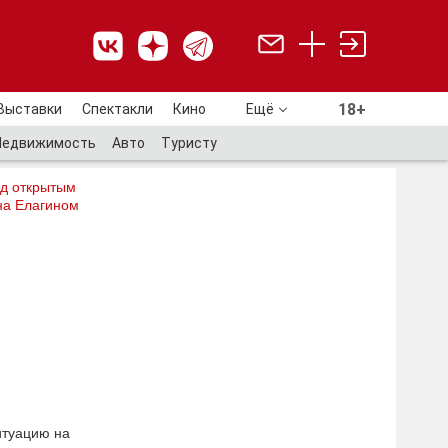
18+
Выставки
Спектакли
Кино
Ещё
18+
Недвижимость
Авто
Туристу
од открытым
на Елагином
итуацию на