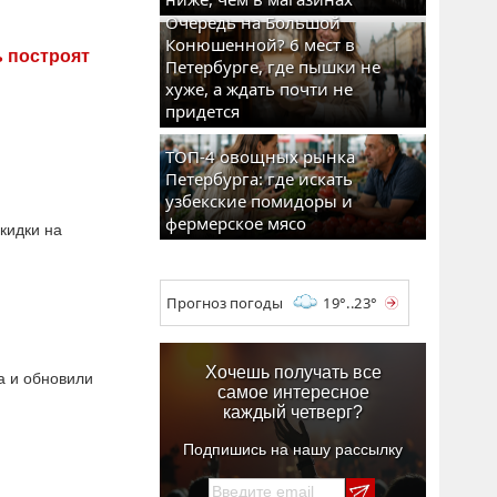
Очередь на Большой
Конюшенной? 6 мест в
ь построят
Петербурге, где пышки не
хуже, а ждать почти не
придется
ТОП-4 овощных рынка
Петербурга: где искать
узбекские помидоры и
фермерское мясо
кидки на
Прогноз погоды
19°..23°
Хочешь получать все
а и обновили
самое интересное
каждый четверг?
Подпишись на нашу рассылку