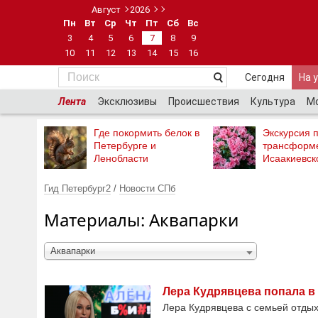
Август
2026
Пн
Вт
Ср
Чт
Пт
Сб
Вс
3
4
5
6
7
8
9
10
11
12
13
14
15
16
Сегодня
На 
Лента
Эксклюзивы
Происшествия
Культура
М
Где покормить белок в
Экскурсия п
Петербурге и
трансформ
Ленобласти
Исаакиевск
Гид Петербург2
/
Новости СПб
Материалы: Аквапарки
Аквапарки
Лера Кудрявцева попала в
Лера Кудрявцева с семьей отдых