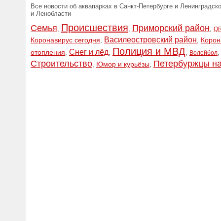
Все новости об аквапарках в Санкт-Петербурге и Ленинградск
и Ленобласти
Происшествия
Семья
Приморский район
,
,
,
QR
Василеостровский район
Коронавирус сегодня
Корон
,
,
Полиция и МВД
Снег и лёд
отопления
,
,
,
Волейбол
Строительство
Петербуржцы на
Юмор и курьёзы
,
,