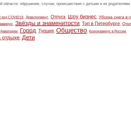
ой области: обрушение, случаи, происшествия с детьми и их родителями
Шоу бизнес
Отпуск
Уборка снега в 
,
,
,
,
 код COVID19
Девелопмент
Звёзды и знаменитости
Топ в Петербурге
авирус
Отк
,
,
,
Общество
Город
Турция
,
,
,
,
,
,
Аквапарки
Коронавирус в России
Дети
 отдыхе
,