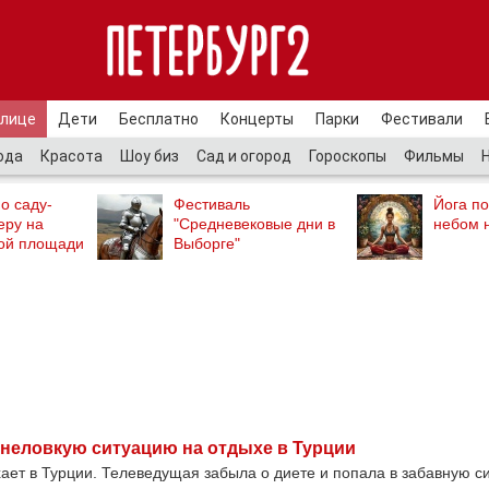
улице
Дети
Бесплатно
Концерты
Парки
Фестивали
ода
Красота
Шоу биз
Сад и огород
Гороскопы
Фильмы
о саду-
Фестиваль
Йога п
еру на
"Средневековые дни в
небом 
ой площади
Выборге"
 неловкую ситуацию на отдыхе в Турции
ает в Турции. Телеведущая забыла о диете и попала в забавную с