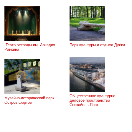
 Театр эстрады им. Аркадия 
Парк культуры и отдыха Дубки
Райкина
Общественное культурно-
Музейно-исторический парк 
деловое пространство 
Остров фортов
Севкабель Порт