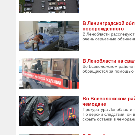
В Ленинградской обл
новорожденного
В Ленобласти расследуют
очень серьезные обвинени
В Ленобласти на сва
Во Всеволожском районе 
обращаются за помощью к
Во Всеволожском рай
чемодане
Прокуратура Ленобласти н
По версии следствия, он 
скрыть останки в чемодан