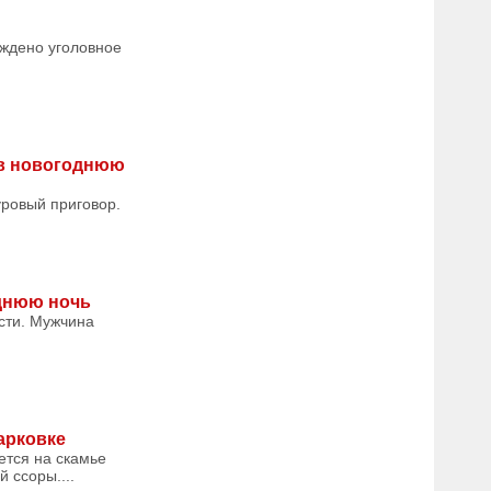
уждено уголовное
 в новогоднюю
уровый приговор.
однюю ночь
сти. Мужчина
арковке
ется на скамье
 ссоры....