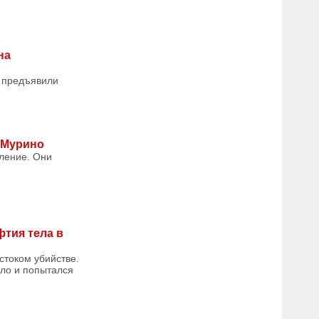
на
й предъявили
в Мурино
ление. Они
фтия тела в
стоком убийстве.
ело и попытался