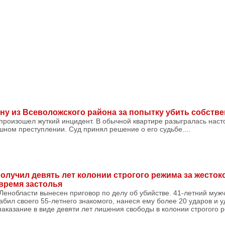
ну из Всеволожского района за попытку убить собств
произошел жуткий инцидент. В обычной квартире разыгралась наст
ном преступлении. Суд принял решение о его судьбе....
олучил девять лет колонии строгого режима за жесток
 время застолья
енобласти вынесен приговор по делу об убийстве. 41-летний мужч
абил своего 55-летнего знакомого, нанеся ему более 20 ударов и у
аказание в виде девяти лет лишения свободы в колонии строгого р