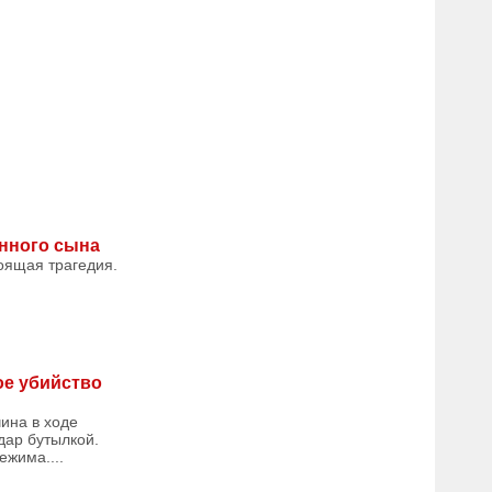
енного сына
оящая трагедия.
ое убийство
ина в ходе
дар бутылкой.
ежима....