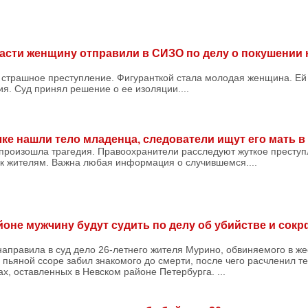
асти женщину отправили в СИЗО по делу о покушении 
 страшное преступление. Фигуранткой стала молодая женщина. Е
я. Суд принял решение о ее изоляции....
лке нашли тело младенца, следователи ищут его мать 
произошла трагедия. Правоохранители расследуют жуткое преступ
 жителям. Важна любая информация о случившемся....
оне мужчину будут судить по делу об убийстве и сокр
аправила в суд дело 26-летнего жителя Мурино, обвиняемого в же
в пьяной ссоре забил знакомого до смерти, после чего расчленил т
ах, оставленных в Невском районе Петербурга. ...