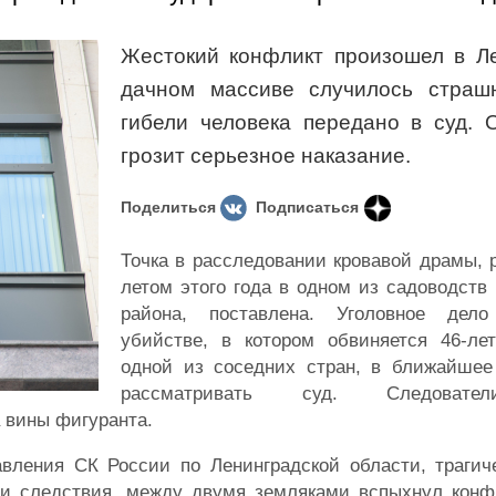
Жестокий конфликт произошел в Ле
дачном массиве случилось страш
гибели человека передано в суд. 
грозит серьезное наказание.
Поделиться
Подписаться
Точка в расследовании кровавой драмы,
летом этого года в одном из садоводств
района, поставлена. Уголовное дел
убийстве, в котором обвиняется 46-ле
одной из соседних стран, в ближайшее
рассматривать суд. Следовате
 вины фигуранта.
авления СК России по Ленинградской области, трагич
и следствия, между двумя земляками вспыхнул конф