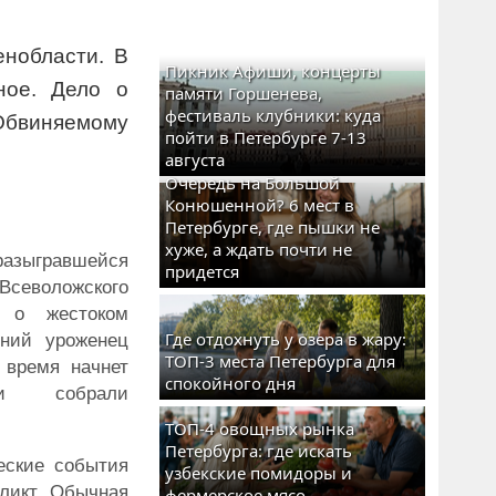
нобласти. В
Пикник Афиши, концерты
ное. Дело о
памяти Горшенева,
фестиваль клубники: куда
Обвиняемому
пойти в Петербурге 7-13
августа
Очередь на Большой
Конюшенной? 6 мест в
Петербурге, где пышки не
хуже, а ждать почти не
 разыгравшейся
придется
 Всеволожского
о о жестоком
Где отдохнуть у озера в жару:
тний уроженец
ТОП-3 места Петербурга для
 время начнет
спокойного дня
ли собрали
ТОП-4 овощных рынка
Петербурга: где искать
еские события
узбекские помидоры и
ликт. Обычная
фермерское мясо