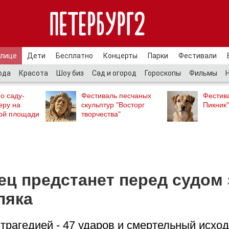
улице
Дети
Бесплатно
Концерты
Парки
Фестивали
ода
Красота
Шоу биз
Сад и огород
Гороскопы
Фильмы
о саду-
Фестиваль песчаных
Фестив
еру на
скульптур "Восторг
Пикник"
ой площади
творчества"
ец предстанет перед судом 
ляка
трагедией - 47 ударов и смертельный исход