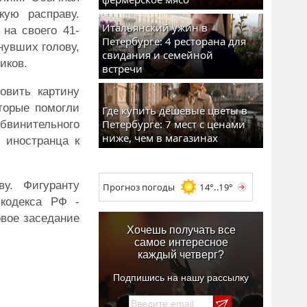
кую расправу.
Итальянский ужин в
на своего 41-
Петербурге: 4 ресторана для
нувших голову,
свидания и семейной
иков.
встречи
овить картину
торые помогли
Где купить дешевые цветы в
Петербурге: 7 мест с ценами
бвинительного
ниже, чем в магазинах
 иностранца к
у. Фигуранту
Прогноз погоды
14°..19°
 кодекса РФ -
рвое заседание
Хочешь получать все
самое интересное
каждый четверг?
Подпишись на нашу рассылку