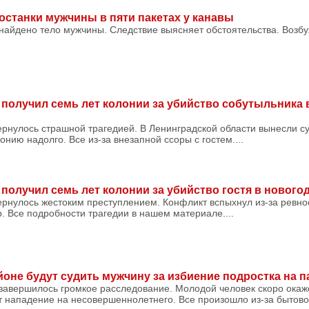
останки мужчины в пяти пакетах у канавы
 найдено тело мужчины. Следствие выясняет обстоятельства. Возб
получил семь лет колонии за убийство собутыльника
рнулось страшной трагедией. В Ленинградской области вынесли с
нию надолго. Все из-за внезапной ссоры с гостем....
получил семь лет колонии за убийство гостя в новог
ернулось жестоким преступлением. Конфликт вспыхнул из-за ревно
. Все подробности трагедии в нашем материале....
оне будут судить мужчину за избиение подростка на п
 завершилось громкое расследование. Молодой человек скоро окаж
 нападение на несовершеннолетнего. Все произошло из-за бытовой