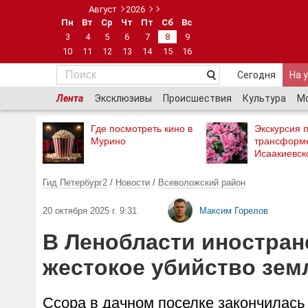
Август
2026
Пн
Вт
Ср
Чт
Пт
Сб
Вс
3
4
5
6
7
8
9
10
11
12
13
14
15
16
Сегодня
На 
Лента
Эксклюзивы
Происшествия
Культура
М
Где посмотреть кино в
Экскурсия п
Мурино
трансформ
Исаакиевск
Гид Петербург2
/
Новости
/
Всеволожский район
20 октября 2025 г. 9:31
Максим Горелов
В Ленобласти иностран
жестокое убийство зем
Ссора в дачном поселке закончилась 