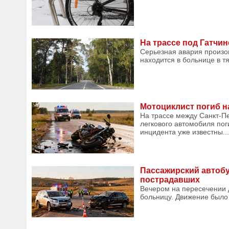
На трассе под Гатчин
Серьезная авария произо
находится в больнице в т
Мотоциклист погиб н
На трассе между Санкт-Пе
легкового автомобиля пог
инцидента уже известны...
Пассажирский автобу
пострадавших
Вечером на пересечении д
больницу. Движение было 