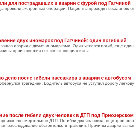
ли для пострадавших в аварии с фурой под Гатчиной
цы провели экстренные операции. Пациенты проходят восстановлен
вение двух иномарок под Гатчиной: один погибший
изошла авария с двумя иномарками. Один человек погиб, еще один
чины происшествия выясняют специалисты....
о дело после гибели пассажира в аварии с автобусом
бернулся трагедией. Водитель автобуса не уступил дорогу легковуш
ние после гибели двух человек в ДТП под Приозерском
 произошло смертельное ДТП. Погибли два человека, еще трое пос
ал расследование обстоятельств трагедии. Причины аварии выясня