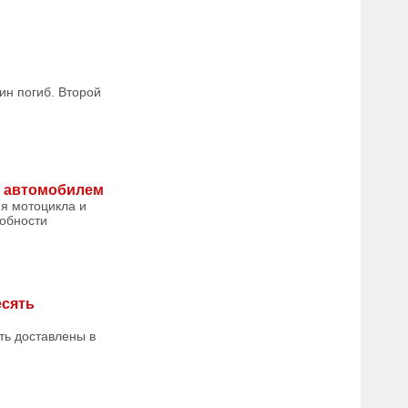
ин погиб. Второй
 с автомобилем
ия мотоцикла и
робности
есять
ть доставлены в