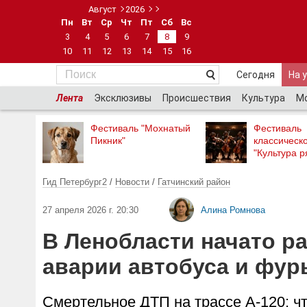
Август
2026
Пн
Вт
Ср
Чт
Пт
Сб
Вс
3
4
5
6
7
8
9
10
11
12
13
14
15
16
Сегодня
На 
Лента
Эксклюзивы
Происшествия
Культура
М
Фестиваль "Мохнатый
Фестиваль
Пикник"
классическ
"Культура р
Гид Петербург2
/
Новости
/
Гатчинский район
27 апреля 2026 г. 20:30
Алина Ромнова
В Ленобласти начато р
аварии автобуса и фур
Смертельное ДТП на трассе А-120: ч