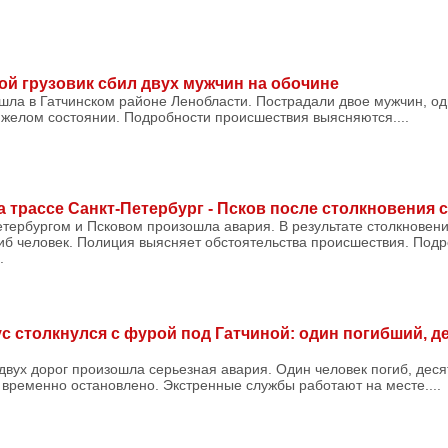
ой грузовик сбил двух мужчин на обочине
шла в Гатчинском районе Ленобласти. Пострадали двое мужчин, од
яжелом состоянии. Подробности происшествия выясняются....
а трассе Санкт-Петербург - Псков после столкновения
тербургом и Псковом произошла авария. В результате столкновен
иб человек. Полиция выясняет обстоятельства происшествия. Под
.
с столкнулся с фурой под Гатчиной: один погибший, д
вух дорог произошла серьезная авария. Один человек погиб, деся
временно остановлено. Экстренные службы работают на месте....