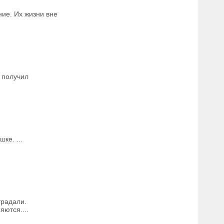
ие. Их жизни вне
 получил
ке. ...
традали.
ются....