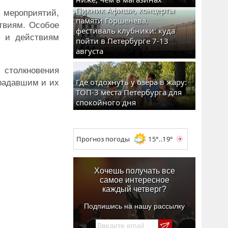
Пикник Афиши, концерты
 мероприятий,
памяти Горшенева,
твиям. Особое
фестиваль клубники: куда
в и действиям
пойти в Петербурге 7-13
августа
 столкновения
Где отдохнуть у озера в жару:
традавшим и их
ТОП-3 места Петербурга для
спокойного дня
Прогноз погоды
15°..19°
Хочешь получать все
самое интересное
каждый четверг?
Подпишись на нашу рассылку