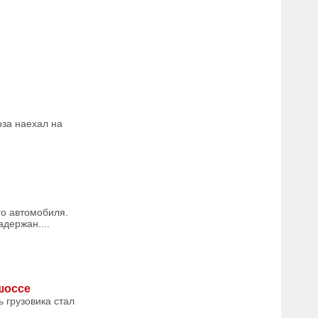
оза наехал на
го автомобиля.
держан....
шоссе
 грузовика стал