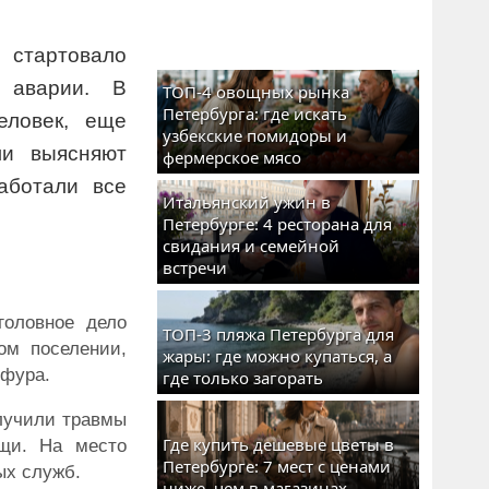
тартовало
 аварии. В
ТОП-4 овощных рынка
Петербурга: где искать
еловек, еще
узбекские помидоры и
ли выясняют
фермерское мясо
аботали все
Итальянский ужин в
Петербурге: 4 ресторана для
свидания и семейной
встречи
головное дело
ТОП-3 пляжа Петербурга для
ом поселении,
жары: где можно купаться, а
 фура.
где только загорать
олучили травмы
Где купить дешевые цветы в
щи. На место
Петербурге: 7 мест с ценами
ых служб.
ниже, чем в магазинах