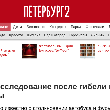
улице
Дети
Бесплатно
Концерты
Парки
Фестивали
ода
Красота
Шоу биз
Сад и огород
Гороскопы
Фильмы
Фестиваль им. Юрия
Книжны
ой музыки
Бутусова "БуФест"
центре
ядом"
асследование после гибели 
ы
то известно о столкновении автобуса и фур