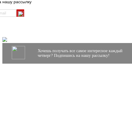
а нашу рассылку
Хочешь получать все самое интересное каждый
четверг? Подпишись на нашу рассылку!