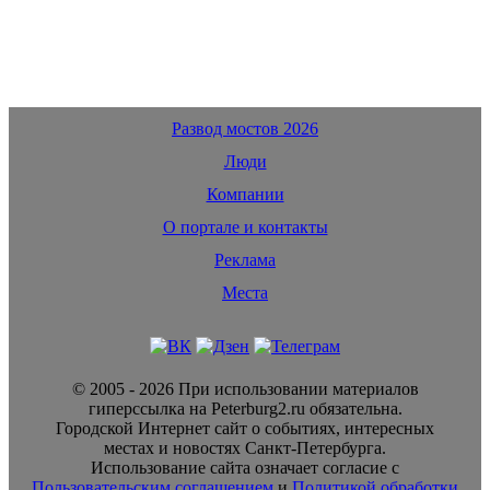
Развод мостов 2026
Люди
Компании
О портале и контакты
Реклама
Места
© 2005 - 2026 При использовании материалов
гиперссылка на Peterburg2.ru обязательна.
Городской Интернет сайт о событиях, интересных
местах и новостях Санкт-Петербурга.
Использование сайта означает согласие с
Пользовательским соглашением
и
Политикой обработки