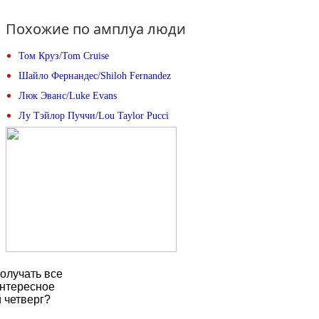
Похожие по амплуа люди
Том Круз/Tom Cruise
Шайло Фернандес/Shiloh Fernandez
Люк Эванс/Luke Evans
Лу Тэйлор Пуччи/Lou Taylor Pucci
олучать все
нтересное
 четверг?