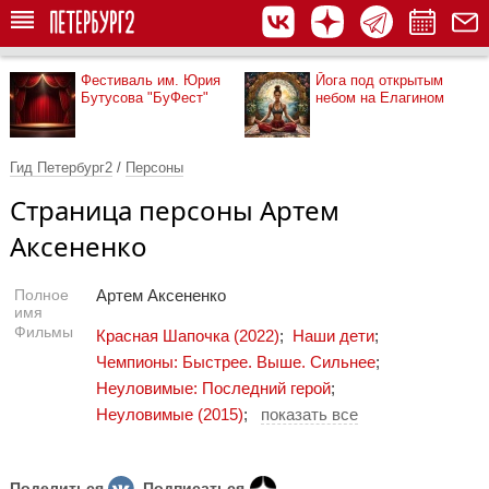
Фестиваль им. Юрия
Йога под открытым
Бутусова "БуФест"
небом на Елагином
Гид Петербург2
/
Персоны
Страница персоны Артем
Аксененко
Полное
Артем Аксененко
имя
Фильмы
Красная Шапочка (2022)
;
Наши дети
;
Чемпионы: Быстрее. Выше. Сильнее
;
Неуловимые: Последний герой
;
Неуловимые (2015)
;
показать все
Поделиться
Подписаться