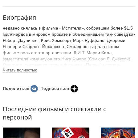
Биография
недавно снялась в фильме «Мстители», собравшем более $1.5
миллиардов в мировом прокате и объединившем таких звезд как
Роберт Дауни мл., Крис Хемсворт, Марк Руффало, Джереми
Реннер и Скарлетт Йоханссон. Смолдерс сыграла в этом
фильме роль агента организации Щ.И.Т. Марии Хилл,
заместителя командующего Ника Фьюри (Сэмюэл Л. Джексон).
Она вновь сыграет эту роль в фильмах «Первый мститель:
Читать полностью
Другая война», который выйдет 4 апреля 2014 года, и
«Мстители: Эра Альтрона».
Также в 2014 выходит фильм Дэвида Уэейна «Они пришли
Поделиться
Подписаться
вместе», где она сыграет вместе Полом Радом и Эми Полер.
Среди других ее актерских работ - «Тихая гавань», «База»,
«Верзила Салмон» и «Длинный Уик-энд».
Последние фильмы и спектакли с
персоной
Зрителям также запомнилась ее роль в сериале CBS «Как я
встретил вашу маму», который номинировался на премию
«Эмми» как лучший комедийный сериал, а также на премию
«Выбор народа» и «Выбор молодежи». Среди других ее работ