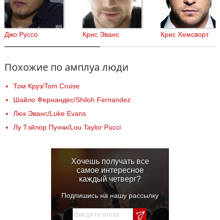
Джо Руссо
Крис Эванс
Крис Хемсворт
Похожие по амплуа люди
Том Круз/Tom Cruise
Шайло Фернандес/Shiloh Fernandez
Люк Эванс/Luke Evans
Лу Тэйлор Пуччи/Lou Taylor Pucci
Хочешь получать все
самое интересное
каждый четверг?
Подпишись на нашу рассылку