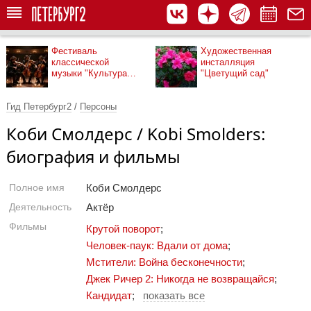
Фестиваль
Художественная
классической
инсталляция
музыки "Культура
"Цветущий сад"
рядом"
Гид Петербург2
/
Персоны
Коби Смолдерс / Kobi Smolders:
биография и фильмы
Полное имя
Коби Смолдерс
Деятельность
Актёр
Фильмы
Крутой поворот
;
Человек-паук: Вдали от дома
;
Мстители: Война бесконечности
;
Джек Ричер 2: Никогда не возвращайся
;
Кандидат
;
показать все