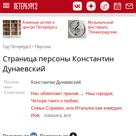
Книжные аллеи в
Музыкальный
центре Петербурга
фестиваль
"Ленинградские
мосты"
Гид Петербург2
/
Персоны
Страница персоны Константин
Дунаевский
Полное
Константин Дунаевский
имя
Спектакли
Нас обвенчает прилив...
;
Наш городок
;
Четыре танго о любви
;
Семья Сориано, или Итальянская комедия
;
Иов
;
показать все
Поделиться
Подписаться