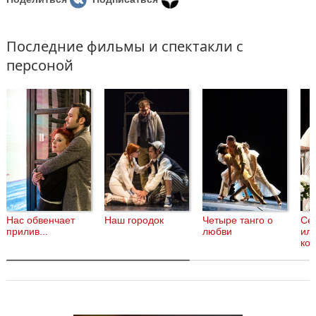
Последние фильмы и спектакли с
персоной
Нас обвенчает
Наш городок
Четыре танго о
Се
прилив...
любви
ил
ко