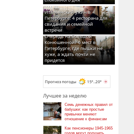
Итальянский ужин в
Петербурге: 4 ресторана для
свидания и семейной
встречи
Очередь на Большой
Конюшенной? 6 мест в
Петербурге, где пышки не
хуже, а ждать почти не
придется
Прогноз погоды
15°..20°
Лучшее за неделю
Семь денежных правил от
бабушки: как простые
привычки меняют
отношение к финансам
Как пенсионеры 1945-1965
годов могут получить