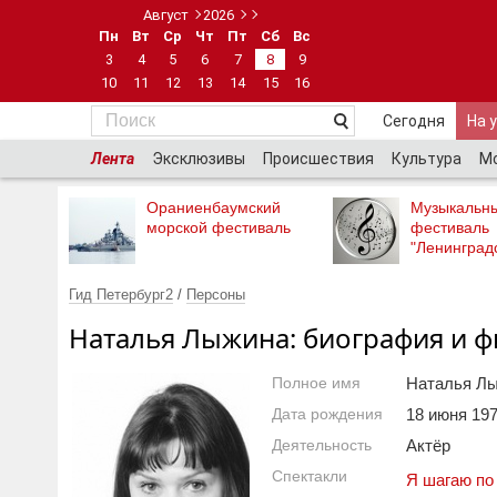
Август
2026
Пн
Вт
Ср
Чт
Пт
Сб
Вс
3
4
5
6
7
8
9
10
11
12
13
14
15
16
Сегодня
На 
Лента
Эксклюзивы
Происшествия
Культура
М
Ораниенбаумский
Музыкальн
морской фестиваль
фестиваль
"Ленинград
Гид Петербург2
/
Персоны
Наталья Лыжина: биография и 
Полное имя
Наталья Л
Дата рождения
18 июня 1970
Деятельность
Актёр
Спектакли
Я шагаю по