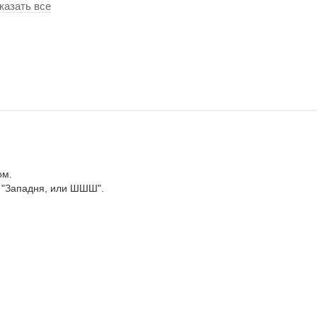
казать все
ом.
, "Западня, или ШШШ".