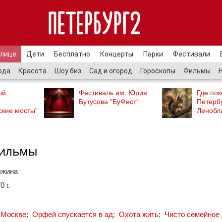
улице
Дети
Бесплатно
Концерты
Парки
Фестивали
ода
Красота
Шоу биз
Сад и огород
Гороскопы
Фильмы
ый
Фестиваль им. Юрия
Где пок
Бутусова "БуФест"
Петербу
ские мосты"
Ленобл
фильмы
ыжина
 г.
 Москве
;
Орфей спускается в ад
;
Охота жить
;
Чисто семейное