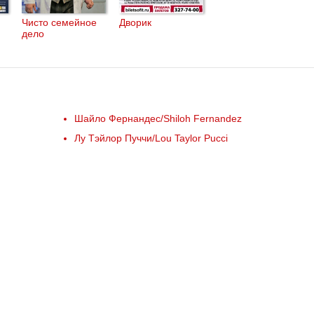
Чисто семейное
Дворик
дело
Шайло Фернандес/Shiloh Fernandez
Лу Тэйлор Пуччи/Lou Taylor Pucci