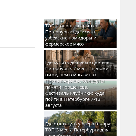
ТОП-4 овощных рынка
Петербурга: где искать
узбекские помидоры и
фермерское мясо
Где купить дешевые цветы в
Петербурге: 7 мест с ценами
ниже, чем в магазинах
Пикник Афиши, концерты
памяти Горшенева,
фестиваль клубники: куда
пойти в Петербурге 7-13
августа
Где отдохнуть у озера в жару:
ТОП-3 места Петербурга для
спокойного дня