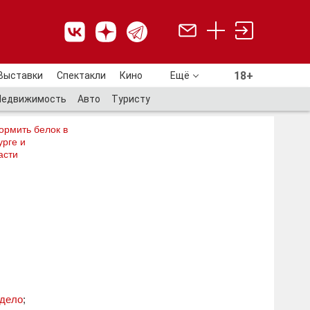
18+
Выставки
Спектакли
Кино
Ещё
18+
Недвижимость
Авто
Туристу
ормить белок в
рге и
асти
 дело
;