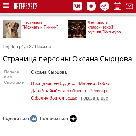
Фестиваль
Фестиваль
"Мохнатый Пикник"
классической
музыки "Культура
рядом"
Гид Петербург2
/
Персоны
Страница персоны Оксана Сырцова
Полное
Оксана Сырцова
имя
Спектакли
Прощания не будет...
;
Марево Любви
;
Давай займёмся любовью
;
Ревизор
;
Офелия боится воды
;
показать все
Поделиться
Подписаться