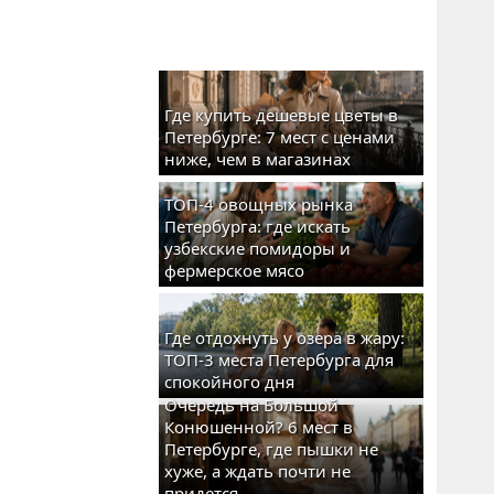
Где купить дешевые цветы в
Петербурге: 7 мест с ценами
ниже, чем в магазинах
ТОП-4 овощных рынка
Петербурга: где искать
узбекские помидоры и
фермерское мясо
Где отдохнуть у озера в жару:
ТОП-3 места Петербурга для
спокойного дня
Очередь на Большой
Конюшенной? 6 мест в
Петербурге, где пышки не
хуже, а ждать почти не
придется