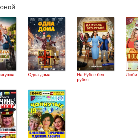
соной
лягушка
Одна дома
На Рубле без
Любит
рубля