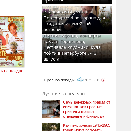
Итальянский ужин в
Петербурге: 4 ресторана для
свидания и семейной
встречи
Пикник Афиши, концерты
памяти Горшенева,
фестиваль клубники: куда
пойти в Петербурге 7-13
августа
ь не поздно
Прогноз погоды
15°..20°
Лучшее за неделю
Семь денежных правил от
бабушки: как простые
привычки меняют
отношение к финансам
Как пенсионеры 1945-1965
годов могут получить