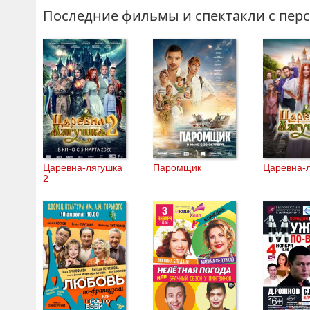
Последние фильмы и спектакли с пер
Царевна-лягушка
Паромщик
Царевна-
2