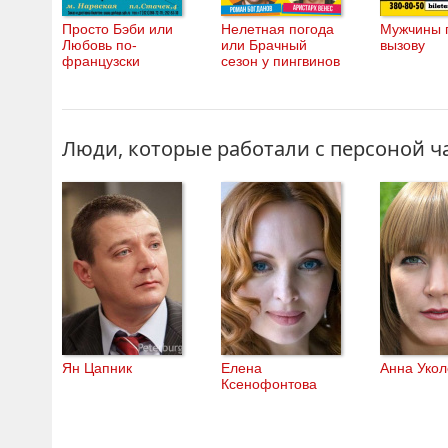
Просто Бэби или
Нелетная погода
Мужчины 
Любовь по-
или Брачный
вызову
французски
сезон у пингвинов
Люди, которые работали с персоной ч
Ян Цапник
Елена
Анна Укол
Ксенофонтова