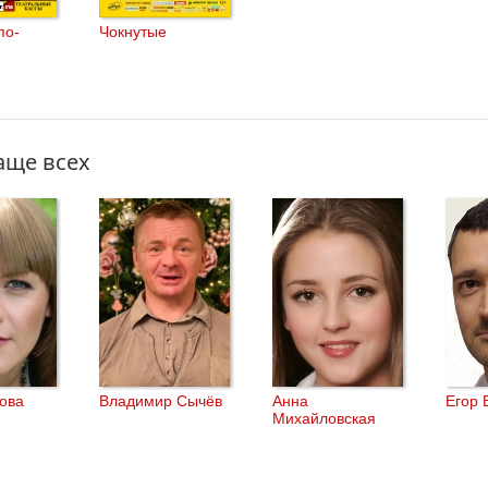
по-
Чокнутые
аще всех
ова
Владимир Сычёв
Анна
Егор 
Михайловская