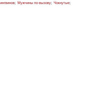
пингвинов
;
Мужчины по-вызову
;
Чокнутые
;