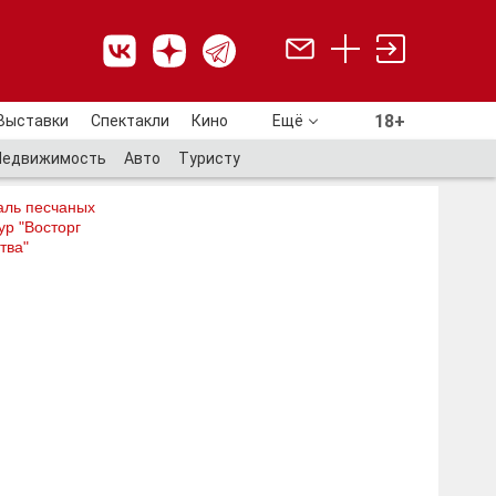
18+
Выставки
Спектакли
Кино
Ещё
18+
Недвижимость
Авто
Туристу
аль песчаных
ур "Восторг
тва"