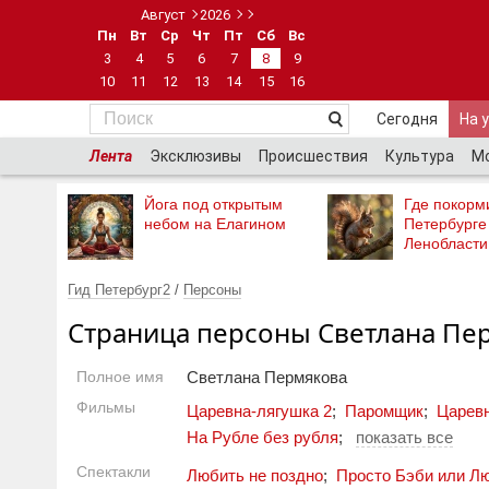
Август
2026
Пн
Вт
Ср
Чт
Пт
Сб
Вс
3
4
5
6
7
8
9
10
11
12
13
14
15
16
Сегодня
На 
Лента
Эксклюзивы
Происшествия
Культура
М
Йога под открытым
Где покорми
небом на Елагином
Петербурге
Ленобласти
Гид Петербург2
/
Персоны
Страница персоны Светлана Пе
Полное имя
Светлана Пермякова
Фильмы
Царевна-лягушка 2
;
Паромщик
;
Царев
На Рубле без рубля
;
показать все
Спектакли
Любить не поздно
;
Просто Бэби или Л