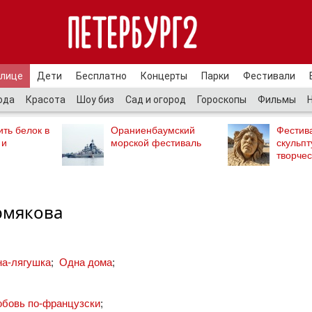
улице
Дети
Бесплатно
Концерты
Парки
Фестивали
ода
Красота
Шоу биз
Сад и огород
Гороскопы
Фильмы
ть белок в
Ораниенбаумский
Фестив
 и
морской фестиваль
скульпт
творчес
рмякова
на-лягушка
;
Одна дома
;
юбовь по-французски
;