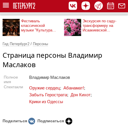
Фестиваль
Экскурсия по саду-
классической
трансформеру на
музыки "Культура
Исаакиевской
рядом"
площади
Гид Петербург2
/
Персоны
Страница персоны Владимир
Маслаков
Полное
Владимир Маслаков
имя
Спектакли
Оружие сердец
;
Абанамат!
;
Забыть Герострата
;
Дон Кихот
;
Крики из Одессы
Поделиться
Подписаться