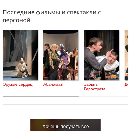
Последние фильмы и спектакли с
персоной
Оружие сердец
Абанамат!
Забыть
Дон
Герострата
Хочешь получать все