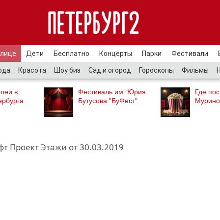
улице
Дети
Бесплатно
Концерты
Парки
Фестивали
ода
Красота
Шоу биз
Сад и огород
Гороскопы
Фильмы
леи в
Фестиваль им. Юрия
Где пос
ербурга
Бутусова "БуФест"
Мурино
т Проект Этажи от 30.03.2019