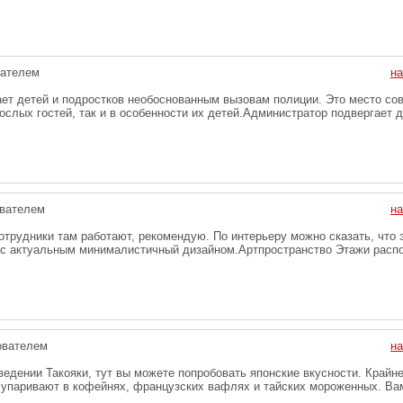
вателем
на
ет детей и подростков необоснованным вызовам полиции. Это место со
ослых гостей, так и в особенности их детей.Администратор подвергает д
вателем
на
трудники там работают, рекомендую. По интерьеру можно сказать, что 
 с актуальным минималистичный дизайном.Артпространство Этажи расп
ователем
на
ведении Такояки, тут вы можете попробовать японские вкусности. Крайн
м упаривают в кофейнях, французских вафлях и тайских мороженных. Ва