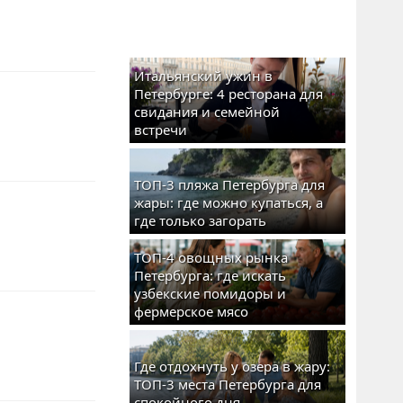
Итальянский ужин в
Петербурге: 4 ресторана для
свидания и семейной
встречи
ТОП-3 пляжа Петербурга для
жары: где можно купаться, а
где только загорать
ТОП-4 овощных рынка
Петербурга: где искать
узбекские помидоры и
фермерское мясо
Где отдохнуть у озера в жару:
ТОП-3 места Петербурга для
спокойного дня