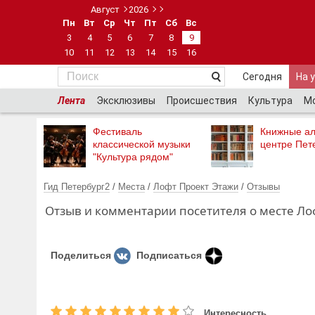
Август
2026
Пн
Вт
Ср
Чт
Пт
Сб
Вс
3
4
5
6
7
8
9
10
11
12
13
14
15
16
Сегодня
На 
Лента
Эксклюзивы
Происшествия
Культура
М
Фестиваль
Книжные ал
классической музыки
центре Пет
"Культура рядом"
Гид Петербург2
/
Места
/
Лофт Проект Этажи
/
Отзывы
Отзыв и комментарии посетителя о месте Лоф
Поделиться
Подписаться
Интересность