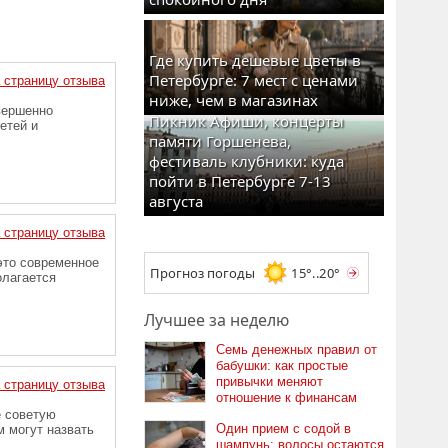
Где купить дешевые цветы в
Петербурге: 7 мест с ценами
 страницу отзыва
ниже, чем в магазинах
вершенно
Пикник Афиши, концерты
етей и
памяти Горшенева,
фестиваль клубники: куда
пойти в Петербурге 7-13
августа
 страницу отзыва
это современное
Прогноз погоды
15°..20°
олагается
Лучшее за неделю
Семь денежных правил от
бабушки: как простые
привычки меняют
 страницу отзыва
отношение к финансам
е советую
Один прием с содой в
м могут назвать
шампунь: волосы остаются