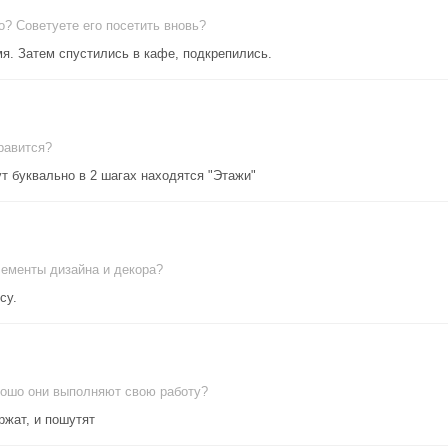
о? Советуете его посетить вновь?
я. Затем спустились в кафе, подкрепились.
равится?
ут буквально в 2 шагах находятся "Этажи"
лементы дизайна и декора?
су.
рошо они выполняют свою работу?
ржат, и пошутят