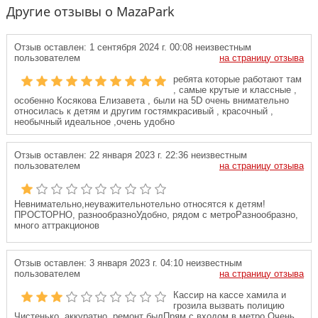
Другие отзывы о MazaPark
Отзыв оставлен:
1 сентября 2024 г. 00:08
неизвестным
пользователем
на страницу отзыва
ребята которые работают там
, самые крутые и классные ,
особенно Косякова Елизавета , были на 5D очень внимательно
относилась к детям и другим гостямкрасивый , красочный ,
необычный идеальное ,очень удобно
Отзыв оставлен:
22 января 2023 г. 22:36
неизвестным
пользователем
на страницу отзыва
Невнимательно,неуважительнотельно относятся к детям!
ПРОСТОРНО, разнообразноУдобно, рядом с метроРазнообразно,
много аттракционов
Отзыв оставлен:
3 января 2023 г. 04:10
неизвестным
пользователем
на страницу отзыва
Кассир на кассе хамила и
грозила вызвать полицию
Чистенько, аккуратно, ремонт былПрям с входом в метро Очень