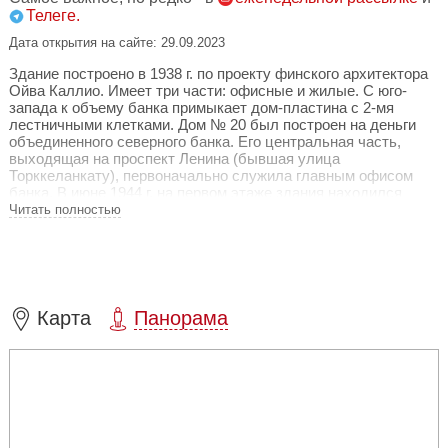
Телеге.
Дата открытия на сайте: 29.09.2023
Здание построено в 1938 г. по проекту финского архитектора
Ойва Каллио. Имеет три части: офисные и жилые. С юго-
запада к объему банка примыкает дом-пластина с 2-мя
лестничными клетками. Дом № 20 был построен на деньги
объединенного северного банка. Его центральная часть,
выходящая на проспект Ленина (бывшая улица
Торккеланкату), первоначально служила главным офисом
банка. В июне 1944 г. на первом этаже здания находился
военный штаб частей финской армии, оборонявших Выборг.
Читать полностью
После войны здесь размещался кинотеатр «Мир», один из
первых в советском Выборге. А в советское время в его
вестибюле располагался Выборгский краеведческий музей, в
1970-х переведенный в Выборгский замок. В 1947 г. был
открыт Городской дом культуры. Первым самодеятельным
коллективом, родившимся в этом здании, стал народный
Карта
Панорама
театр.
На втором этаже Городского дома культуры г. Выборга
расположена выставка картин и изделий выборгских
художников и ремесленников. Посетители могут не только
насладиться творчеством талантливых художников, но и
приобрести понравившуюся картину.