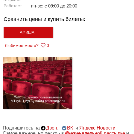
Работает
пн-вс: с 09:00 до 20:00
Сравнить цены и купить билеты:
АФИША
Любимое место?
0
Фото загружено пользователем
MTkyN TMyOQ сайта peterburg2.ru
Подпишитесь на
Дзен
,
ВК
и
Яндекс.Новости
.
Самое важное, но редко - в
еженедельной рассылке
и