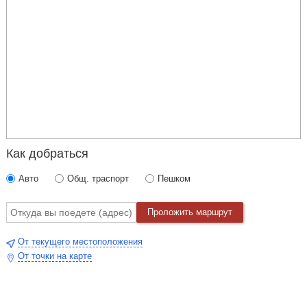
Как добраться
Авто
Общ. траспорт
Пешком
Проложить маршрут
От текущего местоположения
От точки на карте