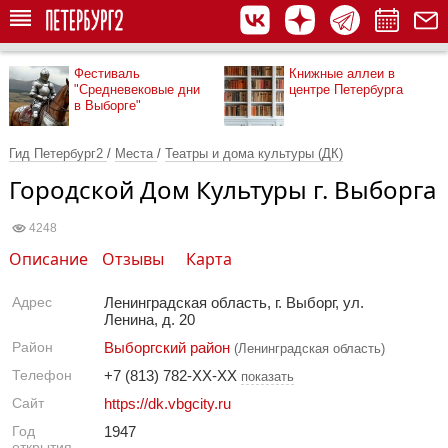
Фестиваль
Книжные аллеи в
"Средневековые дни
центре Петербурга
в Выборге"
Гид Петербург2
/
Места
/
Театры и дома культуры (ДК)
Городской Дом Культуры г. Выборга
4248
Описание
Отзывы
Карта
Адрес
Ленинградская область, г. Выборг, ул.
Ленина, д. 20
Район
Выборгский район
(Ленинградская область)
Телефон
+7 (813) 782-XX-XX
показать
Сайт
https://dk.vbgcity.ru
Год
1947
открытия