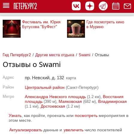
Фестиваль им. Юрия
Где посмотреть кино
Бутусова "БуФест"
в Мурино
Гид Петербург2
Другие места отдыха
Swami
Отзывы
Отзывы о Swami
Адрес
пр. Невский, д. 132
карта
Район
Центральный район
(Санкт-Петербург)
Метро
Александра Невского площадь
,
Восстания
(1.2 км)
площадь
,
Маяковская
,
Владимирская
(390 м)
(682 м)
,
Достоевская
(1.1 км)
(1.2 км)
Узнать
, как пройти, проехать или
посмотреть
мероприятия в
этом месте.
Актуализировать
данные и
увеличить
число посетителей