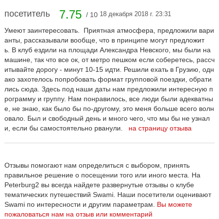
7.75
посетитель
18 декабря 2018 г. 23:31
/ 10
Умеют заинтересовать. Приятная атмосфера, предложили вари
анты, рассказывали вообще, что в принципе могут предложит
ь. В клуб ездили на площади Александра Невского, мы были на
машине, так что все ок, от метро пешком если соберетесь, рассч
итывайте дорогу - минут 10-15 идти. Решили ехать в Грузию, одн
ако захотелось попробовать формат групповой поездки, обрати
лись сюда. Здесь под наши даты нам предложили интересную п
рограмму и группу. Нам понравилось, все люди были адекватны
е, не знаю, как было бы по-другому, это меня больше всего волн
овало. Был и свободный день и много чего, что мы бы не узнал
и, если бы самостоятельно рванули.
на страницу отзыва
Отзывы помогают нам определиться с выбором, принять
правильное решение о посещении того или иного места. На
Peterburg2 вы всегда найдете развернутые отзывы о клубе
тематических путешествий Swami. Наши посетители оценивают
Swami по интересности и другим параметрам.
Вы можете
пожаловаться нам на отзыв или комментарий