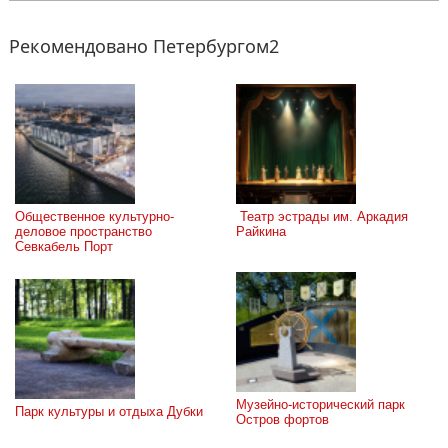
Рекомендовано Петербургом2
Общественное культурно-
 Театр эстрады им. Аркадия 
деловое пространство 
Райкина
Севкабель Порт
Музейно-исторический парк 
Парк культуры и отдыха Дубки
Остров фортов