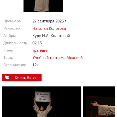
Премьера
27 сентября 2025 г.
Режиссёр
Наталья Колотова
Актёры
Курс Н.А. Колотовой
Длительность
02:15
Жанр
трагедия
Театр
Учебный театр На Моховой
Ограничение
12+
Купить билет