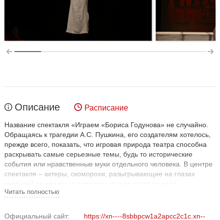
Описание
Расписание
Название спектакля «Играем «Бориса Годунова» не случайно.
Обращаясь к трагедии А.С. Пушкина, его создателям хотелось,
прежде всего, показать, что игровая природа театра способна
раскрывать самые серьезные темы, будь то исторические
события или нравственные муки отдельного человека. В центре
спектакля – актеры, скоморохи, разыгрывающие на глазах
зрителей те или иные повороты пушкинского сюжета.
Читать полностью
Магическое «если бы» становится главным законом
представления. Русскую трагедию играют китайские актеры –
студенты 4 курса. Это позволяет периодически использовать
Официальный сайт:
https://xn----8sbbpcw1a2apcc2c1c.xn--