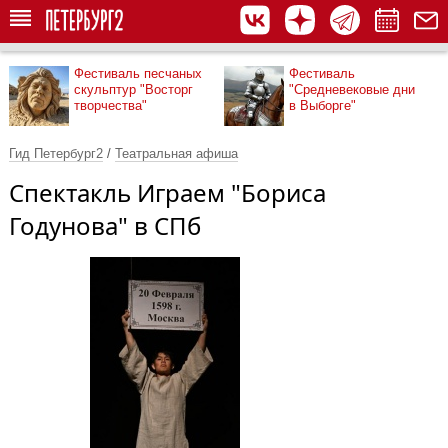
Фестиваль песчаных
Фестиваль
скульптур "Восторг
"Средневековые дни
творчества"
в Выборге"
Гид Петербург2
/
Театральная афиша
Спектакль Играем "Бориса
Годунова" в СПб