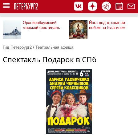
Ораниенбаумский
Йога под открытым
морской фестиваль
небом на Елагином
Гид Петербург2
/
Театральная афиша
Спектакль Подарок в СПб