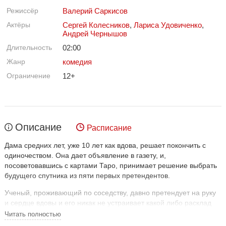
Режиссёр
Валерий Саркисов
Актёры
Сергей Колесников
,
Лариса Удовиченко
,
Андрей Чернышов
Длительность
02:00
Жанр
комедия
Ограничение
12+
Описание
Расписание
Дама средних лет, уже 10 лет как вдова, решает покончить с
одиночеством. Она дает объявление в газету, и,
посоветовавшись с картами Таро, принимает решение выбрать
будущего спутника из пяти первых претендентов.
Ученый, проживающий по соседству, давно претендует на руку
и сердце вдовы и его никак не устраивает какой либо расклад
без его участия. Ученый привлекает своего бывшего приятеля
Читать полностью
профессионального картежника и разгильдяя, помятуя, что тот