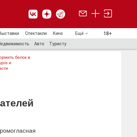
18+
Выставки
Спектакли
Кино
Ещё
18+
Недвижимость
Авто
Туристу
ормить белок в
рге и
асти
сателей
ромогласная