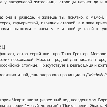
е у закоренелой жительницы столицы нет-нет да и п
а; они в разводе, и живёшь ты, понятно, с мамой, 
сорок, карьеристкой, изрядной стервой; а к папе прие
ормит пышками с чаем <...> и вообще какой-то ую
ец
антаст, автор серий книг про Таню Гроттер, Мефоди
ких персонажей. Москва - родной для писателя город
российской столице. Присутствует в книгах Емца и крит
москвича и найдешь здорового провинциала
("Мефодий
игорий Чхартишвили (известный под псевдонимом Бори
ям из серии "Новый детектив" ("Приключения Эраста Ф