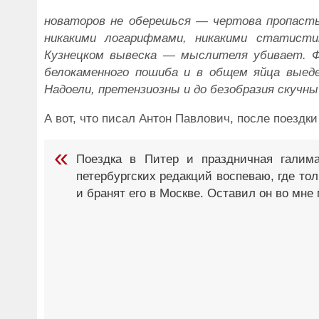
новаторов не оберешься — чертова пропасть
никакими логарифмами, никакими статист
Кузнецком вывеска — мыслителя убивает. Фи
белокаменного пошиба и в общем яйца выед
Надоели, претензиозны и до безобразия скучны 
А вот, что писал Антон Павлович, после поездки
Поездка в Питер и праздничная гали
петербургских редакций воспеваю, где то
и бранят его в Москве. Оставил он во мн