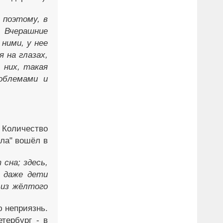
 поэтому, в
. Вчерашние
ними, у нее
 на глазах,
 них, такая
облемами и
 Количество
лла" вошёл в
 сна; здесь,
, даже дети
 из жёлтого
ю неприязнь.
тербург - в