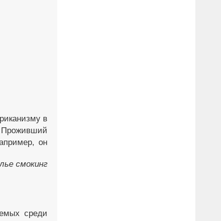
риканизму в
 Проживший
апример, он
лье смокинг
аемых среди