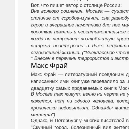
Вот, что пишет автор о столице России:
Вне всякого сомнения, Москва — сущест
отличие от городов-мужчин, она равно
герои и вчерашние памятники для нее ма
короткая память и несентиментальное с
когда он встречает возлюбленную преж
встреча неинтересна и даже неприятн
сегодняшней жизнью. ("Внеклассное чтени
* Внесен в перечень террористов и экст
Макс Фрай
Макс Фрай — литературный псевдоним дв
написанных ими книг уже перевалило за ш
двадцатку самых продаваемых книг в Моск
В Москве так живут, вечно ни черта не у
кажется, нет ни одного человека, кот
хронически недосыпают. Однажды жител
металла")
Однако, и Петербург у многих писателей 
"Скучный город, болезненный вид жителе