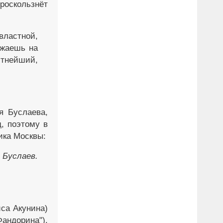
роскользнёт
властной,
зжаешь на
тнейший,
я Буслаева,
, поэтому в
ика Москвы:
 Буслаев.
са Акунина)
андорина").