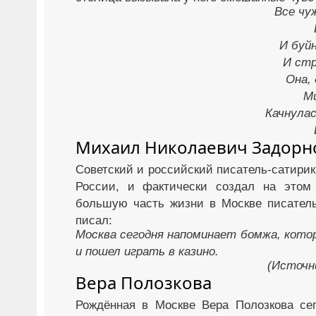
Все чу
И буй
И стр
Она,
Ми
Качнулас
Михаил Николаевич Задорн
Советский и российский писатель-сатири
России, и фактически создал на этом
большую часть жизни в Москве писатель,
писал:
Москва сегодня напоминает бомжа, котор
и пошел играть в казино.
(Источни
Вера Полозкова
Рождённая в Москве Вера Полозкова се