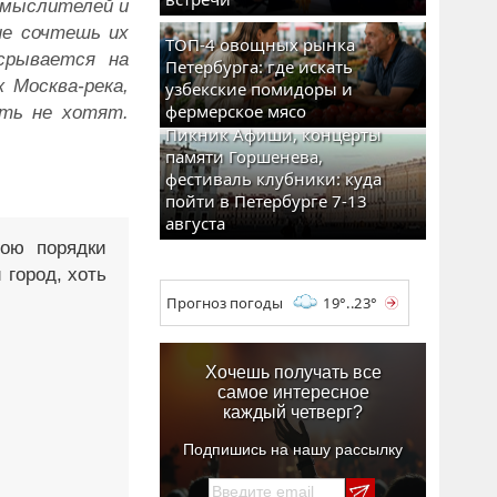
 мыслителей и
не сочтешь их
ТОП-4 овощных рынка
срывается на
Петербурга: где искать
 Москва-река,
узбекские помидоры и
фермерское мясо
ать не хотят.
Пикник Афиши, концерты
памяти Горшенева,
фестиваль клубники: куда
пойти в Петербурге 7-13
августа
ою порядки
 город, хоть
Прогноз погоды
19°..23°
Хочешь получать все
самое интересное
каждый четверг?
Подпишись на нашу рассылку