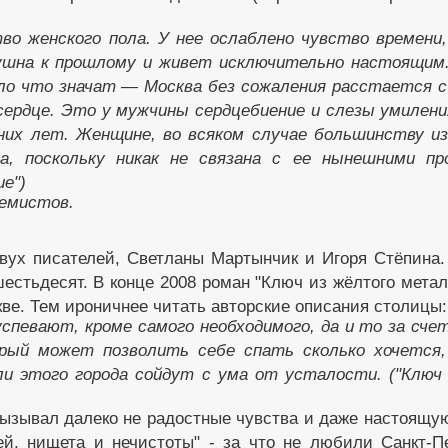
во женского пола. У нее ослаблено чувство времени,
душна к прошлому и живет исключительно настоящим
ло что значат — Москва без сожаления расстается с 
ердце. Это у мужчины сердцебиение и слезы умиления
них лет. Женщине, во всяком случае большинству из
а, поскольку никак не связана с ее нынешними пр
е")
ремистов.
ух писателей, Светланы Мартынчик и Игоря Стёпина.
естьдесят. В конце 2008 роман "Ключ из жёлтого мета
ве. Тем ироничнее читать авторские описания столицы:
спевают, кроме самого необходимого, да и то за счет
орый может позволить себе спать сколько хочется
и этого города сойдут с ума от усталости. ("Ключ
вызывал далеко не радостные чувства и даже настоящу
й, нищета и нечистоты" - за что не любили Санкт-Пе