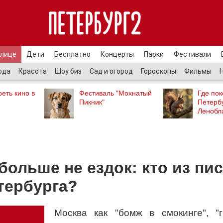
улице
Дети
Бесплатно
Концерты
Парки
Фестивали
ода
Красота
Шоу биз
Сад и огород
Гороскопы
Фильмы
еть кино в
Фестиваль "Мохнатый
Где пок
Пикник"
Петербу
Ленобл
больше не ездок: кто из пи
тербурга?
Москва как "бомж в смокинге", "г