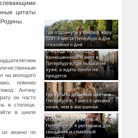
спевающими
ичные цитаты
 Родины.
Где отдохнуть у озера в жару:
ТОП-3 места Петербурга для
спокойного дня
Очередь на Большой
Конюшенной? 6 мест в
адцатилетнем
Петербурге, где пышки не
величественным
хуже, а ждать почти не
л на молодого
придется
нако, помимо
повод Антону
Где купить дешевые цветы в
рату он часто
Петербурге: 7 мест с ценами
нь в столице.
ниже, чем в магазинах
айти в цикле
Итальянский ужин в
Петербурге: 4 ресторана для
свидания и семейной
 их можно по
встречи