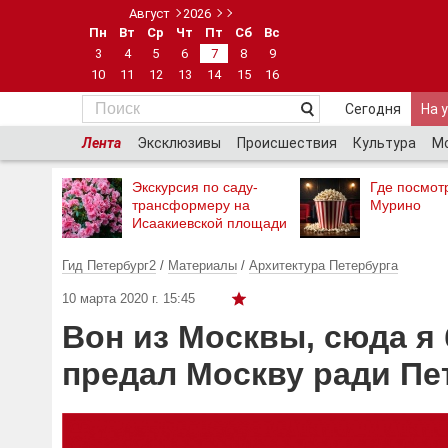
Август
2026
Пн
Вт
Ср
Чт
Пт
Сб
Вс
3
4
5
6
7
8
9
10
11
12
13
14
15
16
Сегодня
На 
Лента
Эксклюзивы
Происшествия
Культура
М
Экскурсия по саду-
Где посмотр
трансформеру на
Мурино
Исаакиевской площади
Гид Петербург2
/
Материалы
/
Архитектура Петербурга
10 марта 2020 г. 15:45
Вон из Москвы, сюда я 
предал Москву ради Пе