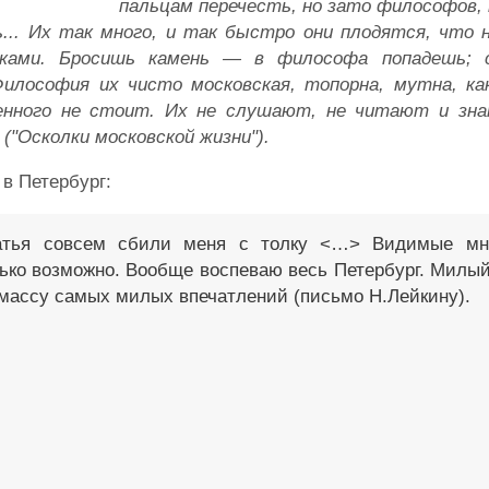
пальцам перечесть, но зато философов,
... Их так много, и так быстро они плодятся, что 
иками. Бросишь камень — в философа попадешь; 
лософия их чисто московская, топорна, мутна, как
енного не стоит. Их не слушают, не читают и зн
("Осколки московской жизни").
 в Петербург:
матья совсем сбили меня с толку <…> Видимые мн
лько возможно. Вообще воспеваю весь Петербург. Милый
е массу самых милых впечатлений (письмо Н.Лейкину).