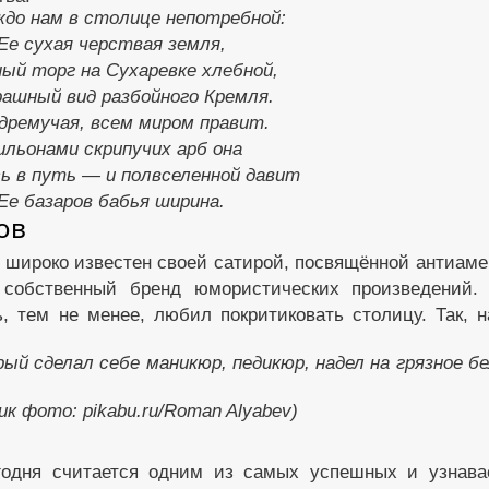
ждо нам в столице непотребной:
Ее сухая черствая земля,
ный торг на Сухаревке хлебной,
ашный вид разбойного Кремля.
 дремучая, всем миром правит.
льонами скрипучих арб она
ь в путь — и полвселенной давит
Ее базаров бабья ширина.
ов
к широко известен своей сатирой, посвящённой антиаме
 собственный бренд юмористических произведений.
 тем не менее, любил покритиковать столицу. Так, н
ый сделал себе маникюр, педикюр, надел на грязное бе
к фото: pikabu.ru/Roman Alyabev)
годня считается одним из самых успешных и узнав