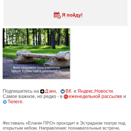
Я пойду!
Фото загружено пользователем
MjAyN Tc5Mw сайта peterburg2.ru
Подпишитесь на
Дзен
,
ВК
и
Яндекс.Новости
.
Самое важное, но редко - в
еженедельной рассылке
и
Телеге.
Фестиваль «Елагин ПРО» проходит в Эстрадном театре под
открытым небом. Направления: познавательные встречи,