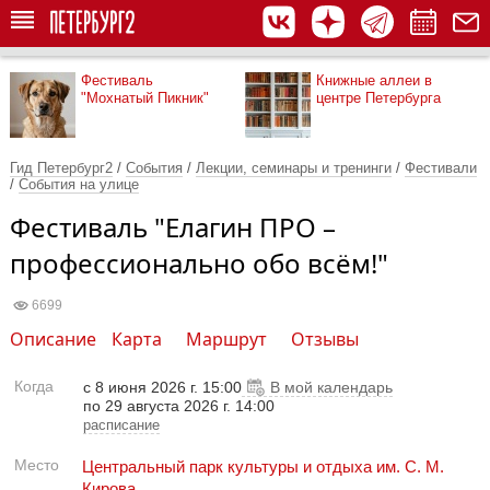
Фестиваль
Книжные аллеи в
"Мохнатый Пикник"
центре Петербурга
Гид Петербург2
/
События
/
Лекции, семинары и тренинги
/
Фестивали
/
События на улице
Фестиваль "Елагин ПРО –
профессионально обо всём!"
6699
Описание
Карта
Маршрут
Отзывы
Когда
с
8 июня 2026 г. 15:00
В мой календарь
по 29 августа 2026 г. 14:00
расписание
Место
Центральный парк культуры и отдыха им. С. М.
Кирова