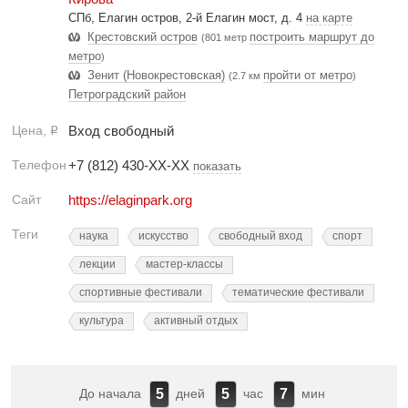
СПб, Елагин остров, 2-й Елагин мост, д. 4
на карте
Крестовский остров
построить маршрут до
(801 метр
метро
)
Зенит (Новокрестовская)
пройти от метро
(2.7 км
)
Петроградский район
Цена,
Вход свободный
Р
Телефон
+7 (812) 430-XX-XX
показать
Сайт
https://elaginpark.org
Теги
наука
искусство
свободный вход
спорт
лекции
мастер-классы
спортивные фестивали
тематические фестивали
культура
активный отдых
До начала
дней
час
мин
5
5
7