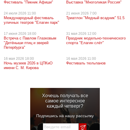
Фестиваль "Пикник Афиши"
Выставка "Многоликая Россия"
24 июля
2026 11:00
21 июня
2026 7:00
Международный фестиваль
Триатлон "Медный всадник" 51.5
уличных театров "Елагин парк"
17 июня
2026 18:00
31 мая
2026 12:00
Встреча с Павлом Глазковым
Праздник модельно-технического
"Детёныши птиц и зверей
спорта "Елагин слёт"
Петербурга"
16 мая
2026 18:00
16 мая
2026 11:00
Ночь музеев 2026 в ЦПКиО
Фестиваль тюльпанов
имени С. М. Кирова
Хочешь получать все
самое интересное
каждый четверг?
Подпишись на нашу рассылку