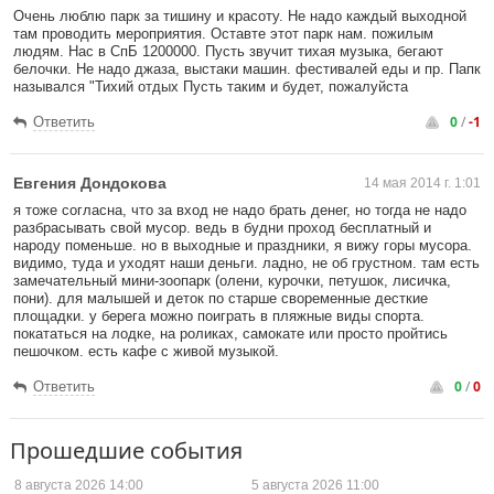
Очень люблю парк за тишину и красоту. Не надо каждый выходной
там проводить мероприятия. Оставте этот парк нам. пожилым
людям. Нас в СпБ 1200000. Пусть звучит тихая музыка, бегают
белочки. Не надо джаза, выстаки машин. фестивалей еды и пр. Папк
назывался "Тихий отдых Пусть таким и будет, пожалуйста
0
/
-1
Ответить
Евгения Дондокова
14 мая 2014 г. 1:01
я тоже согласна, что за вход не надо брать денег, но тогда не надо
разбрасывать свой мусор. ведь в будни проход бесплатный и
народу поменьше. но в выходные и праздники, я вижу горы мусора.
видимо, туда и уходят наши деньги. ладно, не об грустном. там есть
замечательный мини-зоопарк (олени, курочки, петушок, лисичка,
пони). для малышей и деток по старше своременные десткие
площадки. у берега можно поиграть в пляжные виды спорта.
покататься на лодке, на роликах, самокате или просто пройтись
пешочком. есть кафе с живой музыкой.
0
/
0
Ответить
Прошедшие события
8 августа
2026 14:00
5 августа
2026 11:00