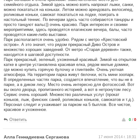
семейного отдыха. Зимой здесь можно взять напрокат лыжи, санки,
можно покататься на коньках. Летом можно арендовать велосипед,
роликовые коньки, самокат покататься на лодке, поиграть в
настольный теннис. По вечерам здесь часто собираются танцоры и
просто танцуют вальс)) очень красиво. Парк интересен и своими
мероприятиями, здесь проводятся елагинские вечера, балы, часто
проводятся какие-либо выставки.
Парк располагается очень удобно. Рядом с метро «Крестовский
остров». А это значит, что рядом прекрасный Диво Остров и
множество хороших заведений. От метро «Старая деревня» также,
находится в шаговой доступности.
Парк прекрасный, зеленый, ухоженный красивый. Зимой на открытом
катке в центре установлена красивая елка, рядом милые домики,
где можно купить горячую булочку и глинтвейн. Очень уютная
атмосфера. На территории парка живут белочки, есть мини зоопарк.
В определенных частях парка, создается впечатление, что вы не в
парке, а в диком лесу. Место очень интересно для фотосессий. Вот
вы около дворца, пропитанного историей, а вот в нетронутом лесу.
Сервис очень хороший. Множество различных услуг (прокат
коньков, лыж, финских саней, роликовых коньков, самокатов и т.д.).
Персонал следит и ухаживает за парком на 5 быллов. Все чистое,
красивое и ухоженное.
0
/
0
Ответить
Алла Геннадиевна Серганова
17 июня 2014 г. 18:31