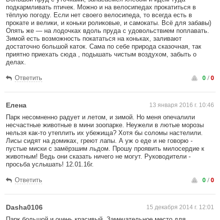
подкармливать птичек. Можно и на велосипедах прокатиться в
тёплую погоду. Если нет своего велосипеда, то всегда есть в
прокате и велики, и коньки роликовые, и самокаты. Всё для забавы)
Опять же — на лодочках вдоль пруда с удовольствием поплавать.
Зимой есть возможность покататься на коньках, заливают
достаточно большой каток. Сама по себе природа сказочная, так
приятно приехать сюда , подышать чистым воздухом, забыть о
делах.
0
/
0
Ответить
Елена
13 января 2016 г. 10:46
Парк несомненно радует и летом, и зимой. Но меня опечалили
несчастные животные в мини зоопарке. Неужели в лютые морозы
нельзя как-то утеплить их убежища? Хотя бы соломы настелили.
Лисы сидят на домиках, греют лапы. А уж о еде и не говорю -
пустые миски с замёрзшим льдом. Прошу проявить милосердие к
животным! Ведь они сказать ничего не могут. Руководители -
просьба услышать! 12.01.16г.
0
/
0
Ответить
Dasha0106
15 декабря 2014 г. 12:01
Парк большой и очень красивый. Замечательное место для