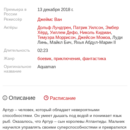
Премьера в
13 декабря 2018 г.
России
Режиссёр
Джеймс Ван
Актёры
Дольф Лундгрен
,
Патрик Уилсон
,
Эмбер
Хёрд
,
Уиллем Дефо
,
Николь Кидман
,
Темуэра Моррисон
,
Джейсон Момоа
, Луди
Линь, Майкл Бич, Яхья Абдул-Марин II
Длительность
02:23
Жанр
боевик
,
приключения
,
фантастика
Оригинальное
Aquaman
название
Описание
Расписание
Артур – человек, который обладает невероятными
способностями. Он умеет дышать под водой и понимает язык
рыб. Оказалось, что Артур – сын королевы Атлантиды. Мальчик
научился управлять своими суперспособностями и превратился