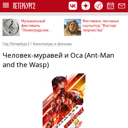
Музыкальный
Фестиваль песчаных
фестиваль
скульптур "Восторг
"Ленинградские
творчества"
мосты"
Гид Петербург2
/
Кинотеатры и фильмы
Человек-муравей и Оса (Ant-Man
and the Wasp)