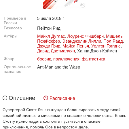
Премьера в
5 июля 2018 г.
России
Режиссёр
Пейтон Рид
Актёры
Майкл Дуглас
,
Лоуренс Фишберн
,
Мишель
Пфайффер
,
Эванджелин Лилли
,
Пол Радд
,
Джуди Грир
,
Майкл Пенья
,
Уолтон Гоггинс
,
Давид Дастмалчян
, Ханна Джон-Кэймен
Жанр
боевик
,
приключения
,
фантастика
Оригинальное
Ant-Man and the Wasp
название
Описание
Расписание
Супергерой Скотт Лэнг вынужден балансировать между тихой
семейной жизнью и миссиями по спасению человечества. Вновь
Скотту нужно надеть костюм и пуститься в опасные
приключения, помочь Осе в непростом деле.