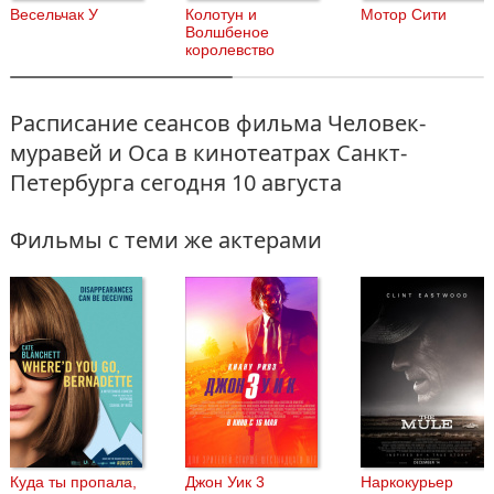
Весельчак У
Колотун и
Мотор Сити
Волшбеное
королевство
Расписание сеансов фильма Человек-
муравей и Оса в кинотеатрах Санкт-
Петербурга
сегодня 10 августа
Фильмы с теми же актерами
Куда ты пропала,
Джон Уик 3
Наркокурьер