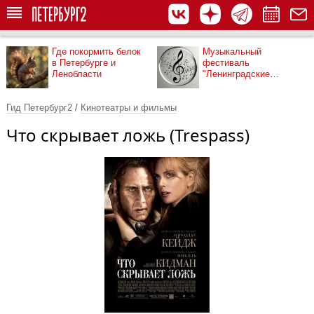
Где покормить белок
Музыкальный
в Петербурге и
фестиваль
Ленобласти
"Ленинградские
мосты"
Гид Петербург2
/
Кинотеатры и фильмы
Что скрывает ложь (Trespass)