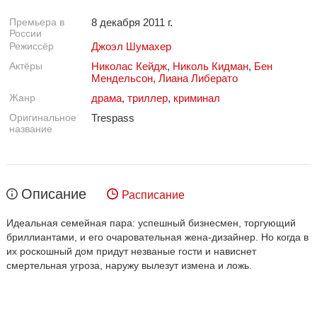
Премьера в
8 декабря 2011 г.
России
Режиссёр
Джоэл Шумахер
Актёры
Николас Кейдж
,
Николь Кидман
,
Бен
Мендельсон
,
Лиана Либерато
Жанр
драма
,
триллер
,
криминал
Оригинальное
Trespass
название
Описание
Расписание
Идеальная семейная пара: успешный бизнесмен, торгующий
бриллиантами, и его очаровательная жена-дизайнер. Но когда в
их роскошный дом придут незваные гости и нависнет
смертельная угроза, наружу вылезут измена и ложь.