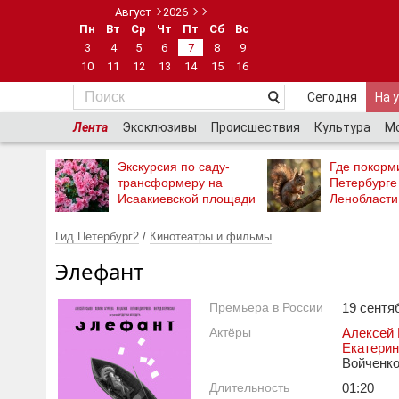
Август
2026
Пн
Вт
Ср
Чт
Пт
Сб
Вс
3
4
5
6
7
8
9
10
11
12
13
14
15
16
Сегодня
На 
Лента
Эксклюзивы
Происшествия
Культура
М
Экскурсия по саду-
Где покорми
трансформеру на
Петербурге
Исаакиевской площади
Ленобласти
Гид Петербург2
/
Кинотеатры и фильмы
Элефант
Премьера в России
19 сентяб
Актёры
Алексей 
Екатерин
Войченко
Длительность
01:20