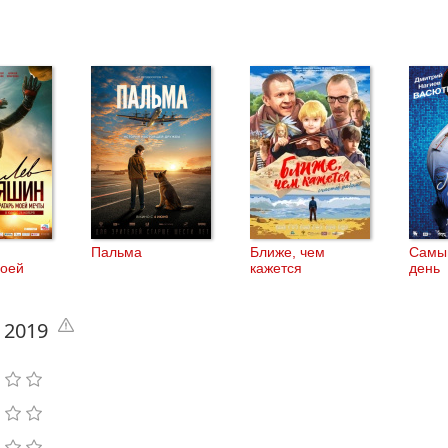
.
Пальма
Ближе, чем
Самы
моей
кажется
день
 2019