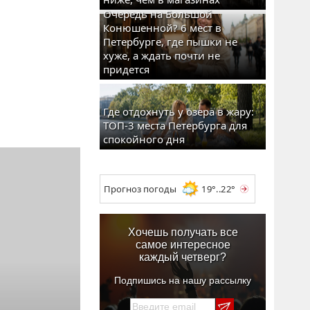
Очередь на Большой
Конюшенной? 6 мест в
Петербурге, где пышки не
хуже, а ждать почти не
придется
Где отдохнуть у озера в жару:
ТОП-3 места Петербурга для
спокойного дня
Прогноз погоды
19°..22°
Хочешь получать все
самое интересное
каждый четверг?
Подпишись на нашу рассылку