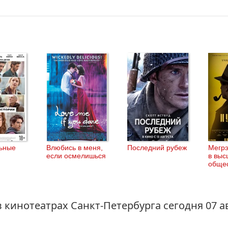
ьные
Влюбись в меня,
Последний рубеж
Мегрэ
если осмелишься
в вы
обще
в кинотеатрах Санкт-Петербурга
сегодня 07 а