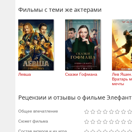
Фильмы с теми же актерами
Левша
Сказки Гофмана
Лев Яшин
Вратарь 
мечты
Рецензии и отзывы о фильме Элефант
Общее впечатление
Сюжет фильма
Состав актеров и их игра