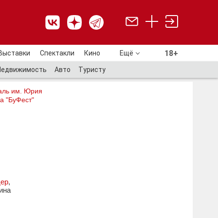
18+
Выставки
Спектакли
Кино
Ещё
18+
Недвижимость
Авто
Туристу
аль им. Юрия
а "БуФест"
дер
,
ина