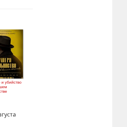
 и убийство
сшем
стве
вгуста