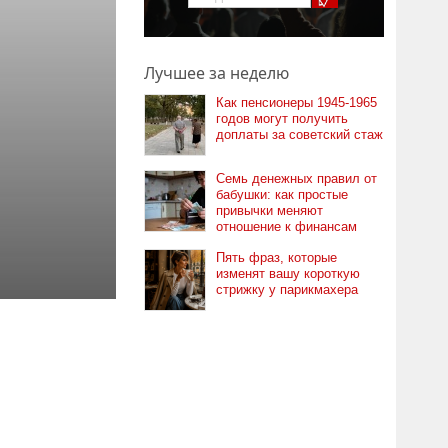
Лучшее за неделю
Как пенсионеры 1945-1965
годов могут получить
доплаты за советский стаж
Семь денежных правил от
бабушки: как простые
привычки меняют
отношение к финансам
Пять фраз, которые
изменят вашу короткую
стрижку у парикмахера