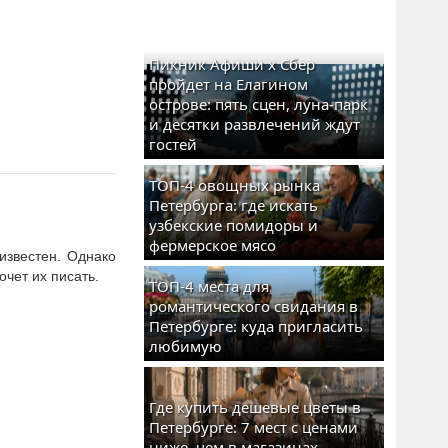
Пикник Афиши x Сбер
пройдет на Елагином
острове: пять сцен, луна-парк
и десятки развлечений ждут
гостей
ТОП-4 овощных рынка
Петербурга: где искать
узбекские помидоры и
фермерское мясо
известен. Однако
очет их писать.
ТОП-4 места для
романтического свидания в
Петербурге: куда пригласить
любимую
Где купить дешевые цветы в
Петербурге: 7 мест с ценами
ниже, чем в магазинах