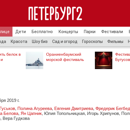
улице
Дети
Бесплатно
Концерты
Парки
Фестивали
ода
Красота
Шоу биз
Сад и огород
Гороскопы
Фильмы
ть белок в
Ораниенбаумский
Фестив
 и
морской фестиваль
Бутусов
ря 2019 г.
Гуськов
,
Полина Агуреева
,
Евгения Дмитриева
,
Фредерик Бегбе
а Белова
,
Ян Цапник
, Юлия Топольницкая, Игорь Хрипунов, Пол
, Вера Гудкова